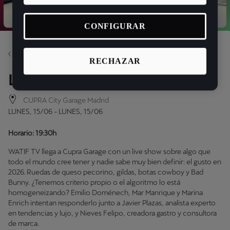
CONFIGURAR
Volver
RECHAZAR
Live Podcast: WATIF TV
CUPRA City Garage Madrid
LUNES, 15/06 - LUNES, 15/06
Horario: 19:30h
WATIF TV llega a Cupra Garage con un live show sobre algo que
todo el mundo cree tener y nadie sabe muy bien definir: el gusto en
2026. Ruedas de queso pecorino, gildas, botas cowboy y Bad
Bunny. ¿Tenemos criterio propio o el algoritmo lo está
homogeneizando? Emilio Doménech, Mar Manrique y Marina
Enrich intentan responderlo junto a Javier Plazas, analista experto
en tendencias y lujo, y Nieves Felipo, creadora gastro y consultora
de marca.