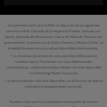
¹Los primeros vehículos CUPRA no disponen de los siguientes
servicios online: Llamada de Emergencia Privada, Llamada por
Avería, Llamada de información, Status de Vehículo, Posición de
aparcamiento, Importación de Ruta y Destino y Música Online. La
totalidad de estos servicios estará disponible próximamente.
² La climatización en remoto solo está disponible para los
modelos León y Formentor con unas determinadas
características. La Remote Auxiliary Heater solo está disponible
con el Parking Heater (opcional).
³ La alerta antirrobo solo está disponible con la función de alarma
volumétrica (equipamiento opcional).
Puedes o bien usar tu smartphone como punto de acceso