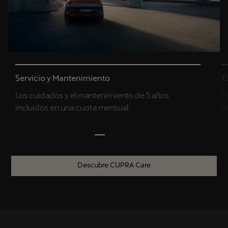
Servicio y Mantenimiento
E
Los cuidados y el mantenimiento de 5 años
P
incluidos en una cuota mensual.
l
Descubre CUPRA Care