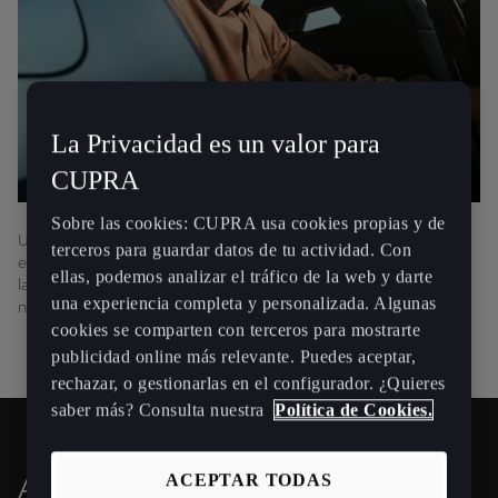
La Privacidad es un valor para
CUPRA
Sobre las cookies: CUPRA usa cookies propias y de
Un CUPRA Master es un profesional proactivo cuya función es
terceros para guardar datos de tu actividad. Con
estar a tu lado y ofrecerte un asesoramiento personalizado a lo
ellas, podemos analizar el tráfico de la web y darte
largo del tiempo como propietario CUPRA, en todo aquello que
una experiencia completa y personalizada. Algunas
necesites.
cookies se comparten con terceros para mostrarte
publicidad online más relevante. Puedes aceptar,
rechazar, o gestionarlas en el configurador. ¿Quieres
saber más? Consulta nuestra
Política de Cookies.
ATENCIÓN EN UN INSTANTE.
ACEPTAR TODAS