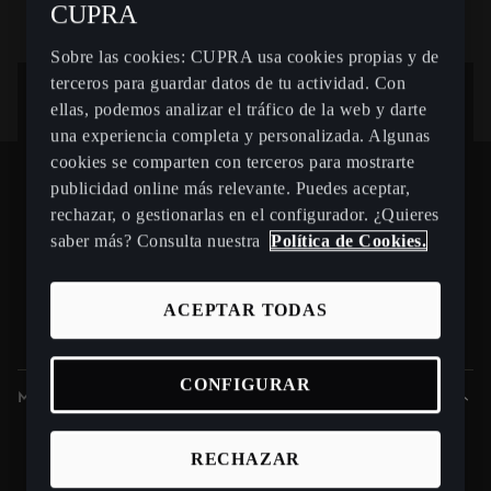
Engine
CUPRA
Modelo
Número de Bastidor
Andorra
Period
Descripción de Infotainment
Albania
Sobre las cookies: CUPRA usa cookies propias y de
Infotainment
terceros para guardar datos de tu actividad. Con
Número de Bastidor
Austria
¿Quieres estar informado de las
ellas, podemos analizar el tráfico de la web y darte
El número de bastidor lo encontrarás
Bosnia y Herzegovina
una experiencia completa y personalizada. Algunas
Continuar
novedades?
grabado en la esquina inferior
cookies se comparten con terceros para mostrarte
derecha del parabrisas.
Bélgica
publicidad online más relevante. Puedes aceptar,
Bulgaria
Suscríbete
rechazar, o gestionarlas en el configurador. ¿Quieres
saber más? Consulta nuestra
Política de Cookies.
Suiza
Chipre
ACEPTAR TODAS
Spain
Español
Chequia
Alemania
CONFIGURAR
Modelos
Dinamarca
Nuevo CUPRA Raval
Estonia
RECHAZAR
Nuevo CUPRA Born 2026
España