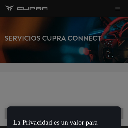
SERVICIOS CUPRA CONNECT
Country
Country
Ver los servicios de CUPRA CONNECT
España
La Privacidad es un valor para
BRAND Model