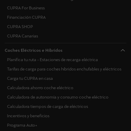
Montenegro
CUPRA For Business
Macedonia del Norte
Financiación CUPRA
Malta
CUPRA SHOP
CUPRA Canarias
Países Bajos
Noruega
Coches Eléctricos e Híbridos
Polonia
Planifica tu ruta - Estaciones de recarga eléctrica
Portugal
Tarifas de carga para coches híbridos enchufables y eléctricos
Carga tu CUPRA en casa
Rumanía
Calculadora ahorro coche eléctrico
Serbia
Calculadora de autonomía y consumo coche eléctrico
Suecia
Calculadora tiempos de carga de eléctricos
Eslovenia
Incentivos y beneficios
Eslovaquia
Programa Auto+