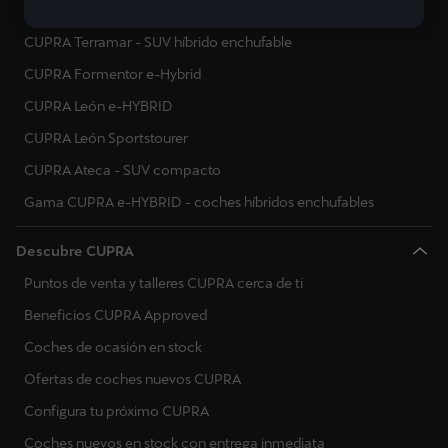
Nuevo CUPRA Tavascan - SUV eléctrico
Finlandia
CUPRA Terramar - SUV híbrido enchufable
Francia
CUPRA Formentor e-Hybrid
Reino Unido
CUPRA León e-HYBRID
CUPRA León Sportstourer
Gibraltar
CUPRA Ateca - SUV compacto
Grecia
Gama CUPRA e-HYBRID - coches híbridos enchufables
Croacia
Hungría
Descubre CUPRA
Puntos de venta y talleres CUPRA cerca de ti
Irlanda
Beneficios CUPRA Approved
Italia
Coches de ocasión en stock
Lituania
Ofertas de coches nuevos CUPRA
Luxemburgo
Configura tu próximo CUPRA
Letonia
Coches nuevos en stock con entrega inmediata