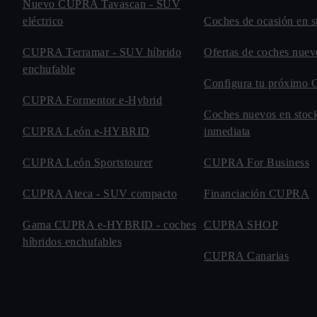
Nuevo CUPRA Tavascan - SUV
eléctrico
Coches de ocasión en s
CUPRA Terramar - SUV híbrido
Ofertas de coches nu
enchufable
Configura tu próxim
CUPRA Formentor e-Hybrid
Coches nuevos en stock
CUPRA León e-HYBRID
inmediata
CUPRA León Sportstourer
CUPRA For Business
CUPRA Ateca - SUV compacto
Financiación CUPRA
Gama CUPRA e-HYBRID - coches
CUPRA SHOP
híbridos enchufables
CUPRA Canarias