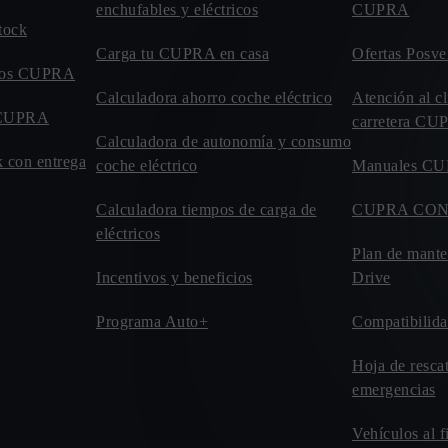
enchufables y eléctricos
CUPRA
tock
Carga tu CUPRA en casa
Ofertas Posve
evos CUPRA
Calculadora ahorro coche eléctrico
Atención al cl
o CUPRA
carretera C
Calculadora de autonomía y consumo
 con entrega
coche eléctrico
Manuales C
Calculadora tiempos de carga de
CUPRA CO
eléctricos
Plan de mant
Incentivos y beneficios
Drive
Programa Auto+
Compatibilida
Hoja de resca
emergencias
Vehículos al f