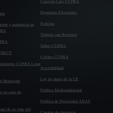
Concept Cars CUPRA
Preguntas Frecuentes
nta
Noticias
iente y asistencia en
UPRA
Trabaja con Nosotros
UPRA
Sobre CUPRA
NNECT
Coches CUPRA
enimiento CUPRA Long
Accesibilidad
Ley de datos de la UE
d Bluetooth
Política Medioambiental
te en caso de
Política de Privacidad ADAS
inal de su vida útil
Canales de denuncia