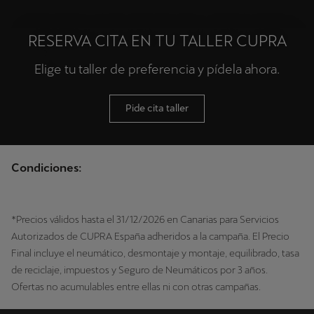
RESERVA CITA EN TU TALLER CUPRA
Elige tu taller de preferencia y pídela ahora.
Pide cita taller
Condiciones:
*Precios válidos hasta el 31/12/2026 en Canarias para Servicios
Autorizados de CUPRA España adheridos a la campaña. El Precio
Final incluye el neumático, desmontaje y montaje, equilibrado, tasa
de reciclaje, impuestos y Seguro de Neumáticos por 3 años.
Ofertas no acumulables entre ellas ni con otras campañas.