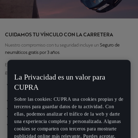
CUIDAMOS TU VÍNCULO CON LA CARRETERA
Nuestro compromiso con tu seguridad incluye un
Seguro de
neumáticos gratis por 3 años
.
Este seguro está especialmente diseñado para complementar la
garantía del fabricante incluyendo las siguientes coberturas:
La Privacidad es un valor para
Tres años de garantía adicional desde la fecha de
CUPRA
compra de tus neumáticos.
Sobre las cookies: CUPRA usa cookies propias y de
Daños por introducción de objetos punzantes.
terceros para guardar datos de tu actividad. Con
Daños por impacto contra el bordillo.
ellas, podemos analizar el tráfico de la web y darte
Daños realizados por terceras personas (vandalismo).
una experiencia completa y personalizada. Algunas
Cobertura de hasta el 100% del coste del neumático
cookies se comparten con terceros para mostrarte
según antigüedad.
publicidad online más relevante. Puedes aceptar,