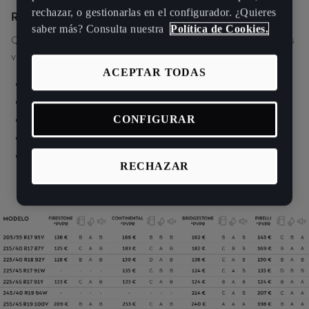
rechazar, o gestionarlas en el configurador. ¿Quieres
REVISA PERIÓDICAMENTE TUS NEUMÁTICOS
saber más? Consulta nuestra
Política de Cookies.
Queremos evitar cualquier inconveniente ya que unos neumáticos
viejos o dañados:
ACEPTAR TODAS
Intervienen en el 70,6% de los accidentes mortales.
Aumentan el consumo de combustible un 6%.
CONFIGURAR
No pueden pasar la ITV.
Aumentan un 60% la distancia de frenado.
Si están mal inflados, reducen un 20% su vida útil.
RECHAZAR