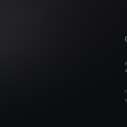
E
4
O
V