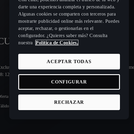
darte una experiencia completa y personalizada.
Algunas cookies se comparten con terceros para
mostrarte publicidad online más relevante. Puedes
aceptar, rechazar, o gestionarlas en el
configurador. ¿Quieres saber más? Consulta
CUPRA Born desde
210 €/mes¹
nuestra
Política de Cookies.
ACEPTAR TODAS
xclusivo Canarias | Entrada: 14.607,10 € | 48 meses | Cuota final en m
8: 12.767,89 €
CONFIGURAR
ferta para un CUPRA Born 140kW (190CV) 59kWh.
RECHAZAR
álido hasta el 31/08/2026.