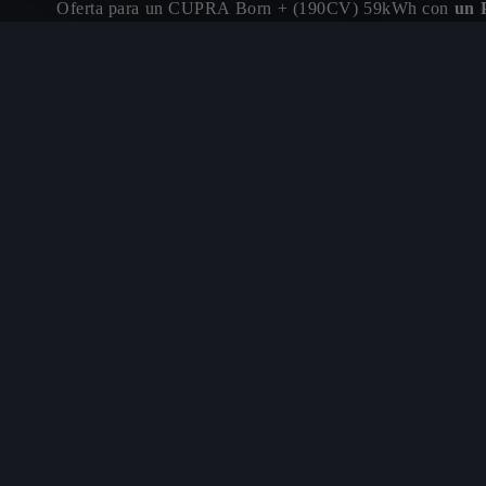
Oferta para un CUPRA Born + (190CV) 59kWh con
un 
marca y concesionario y bonificación Volkswagen B
18.000,00€ con una permanencia mínima de la financia
210,00€ y si lo deseas, al cabo de 4 años podrás ca
anuales). TAE: 8,45%. Entrada: 14.607,10€. Import
intereses: 4.392,94€. Coste total del crédito: 5.038,
financiando 33.062,05€.
Sistema de amortización francé
medio combinado de 14,2 a 16,7 kWh/100km Emisiones p
Nuevo CUPRA Raval
Puntos de venta y tal
cerca de ti