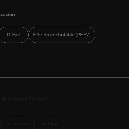
ización
Diésel
Híbrido enchufable (PHEV)
o *
r
NA MOTOR
irás tu nuevo CUPRA?
TELLANA, 278
nal de contacto preferido?
RID
*
*
Financiado
Renting