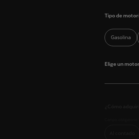
Nombre *
Tipo de motor
Apellidos *
Gasolina
Teléfon
Elige un moto
E-mail *
CASTELLA
¿Cómo adquir
PASEO. CAS
¿Cuál es tu ca
28046
,
MAD
Campo obligatorio 
Campo obligatorio 
Al contado