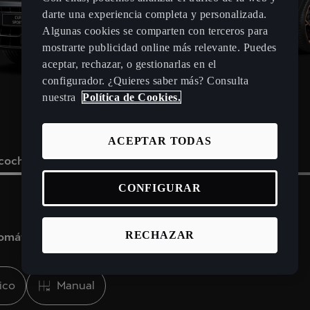
darte una experiencia completa y personalizada.
Algunas cookies se comparten con terceros para
mostrarte publicidad online más relevante. Puedes
aceptar, rechazar, o gestionarlas en el
configurador. ¿Quieres saber más? Consulta
nuestra
Política de Cookies.
ACEPTAR TODAS
 coche
Elige un punto de venta
Tus datos
CONFIGURAR
les sobre ti y cómo debemos contactar cuando la oferta esté lis
RECHAZAR
tomático?
udad, un código postal o una dirección
acto
ico
Manual