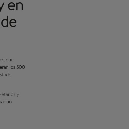
y en
 de
ero que
eran los 500
estado
etarios y
nar un