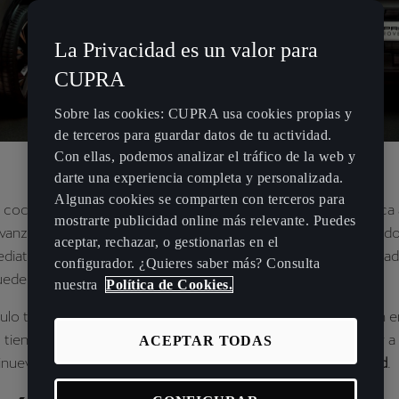
La Privacidad es un valor para
CUPRA
Sobre las cookies: CUPRA usa cookies propias y
de terceros para guardar datos de tu actividad.
Con ellas, podemos analizar el tráfico de la web y
darte una experiencia completa y personalizada.
Algunas cookies se comparten con terceros para
 coche CUPRA seminuevo es una experiencia distinta: estética
mostrarte publicidad online más relevante. Puedes
avanzada y rendimiento que emociona. Si buscas acceder a tod
aceptar, rechazar, o gestionarlas en el
diata y condiciones especiales, los coches
KM 0
con certifica
configurador. ¿Quieres saber más? Consulta
eden ser tu mejor opción.
nuestra
Política de Cookies.
culo te explicamos qué son los
coches KM 0
, cómo funcionan 
s tienen sobre los coches de segunda mano, y cómo acceder a
ACEPTAR TODAS
uevo con todas las garantías del programa
CUPRA Approved
.