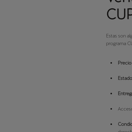
CUP
Estas son a
programa C
Precio
Estad
Entreg
Acceso
Condic
derech