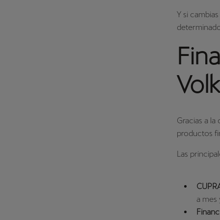
Y si cambias
determinado,
Fin
Vol
Gracias a la
productos f
Las principa
CUPRA
a mes y
Financ