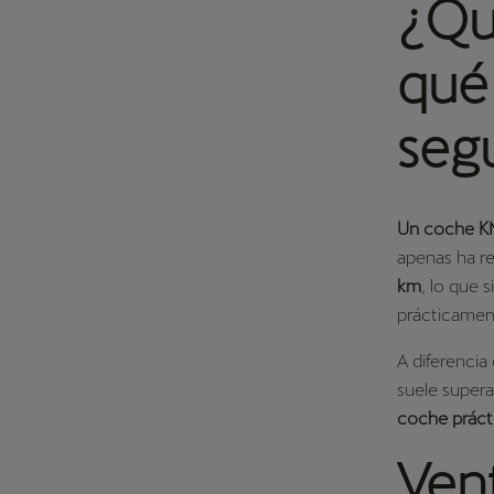
¿Qu
qué 
seg
Un coche KM
apenas ha r
km
, lo que 
prácticament
A diferenci
suele super
coche práct
Ven