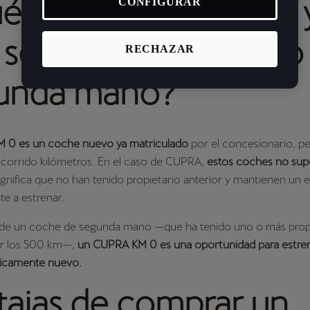
é es un coche KM 0 
CONFIGURAR
se diferencia de uno
RECHAZAR
unda mano?
 0 es un coche nuevo ya matriculado
por el concesionario, p
ecorrido kilómetros. En el caso de CUPRA,
estos coches no sup
significa que no han tenido propietario anterior y mantienen un 
e a estrenar.
a de un coche de segunda mano —que ha tenido uno o más propi
ar los 500 km—,
un CUPRA KM 0 es una oportunidad para estre
icamente nuevo.
tajas de comprar un