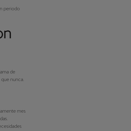
n periodo
on
gama de
l que nunca.
odamente mes
edas.
necesidades