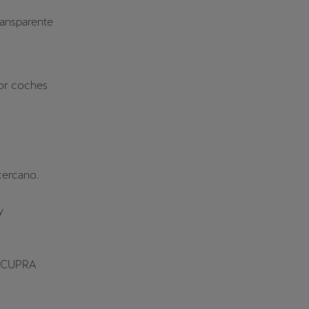
ransparente
por coches
cercano.
y
s CUPRA