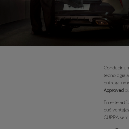
Conducir un
tecnología 
entrega inme
Approved
pu
En este artí
qué ventaja
CUPRA semin