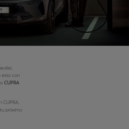
 audaz,
o esto con
do
CUPRA
en CUPRA,
 tu próximo