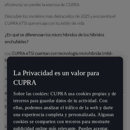
eficiencia, sin perder la esencia de CUPRA.
Descubre los modelos más destacados de 2025 y encuentra el
CUPRA eTSI que encaja con tu estilo de vida.
¿En qué se diferencian los micro híbridos de los híbridos
enchufables?
Los
CUPRA eTSI cuentan con tecnología microhíbrida (mild-
hybrid)
, que optimiza la eficiencia con una batería de 48V sin
necesidad de recarga externa.
La Privacidad es un valor para
A diferencia de los híbridos enchufables (PHEV), que requieren
CUPRA
conectarse a un punto de carga, los
eTSI recuperan energía
automáticamente
al frenar y desacelerar, reduciendo el consumo y
Sobre las cookies: CUPRA usa cookies propias y de
las emisiones. Además, todos los
CUPRA eTSI tienen la etiqueta
terceros para guardar datos de tu actividad. Con
ECO
, lo que permite circular sin restricciones en zonas de bajas
ellas, podemos analizar el tráfico de la web y darte
emisiones y acceder a ventajas fiscales.
una experiencia completa y personalizada. Algunas
cookies se comparten con terceros para mostrarte
¿Buscas eficiencia sin preocuparte por la carga?
Los CUPRA eTSI
publicidad online más relevante. Puedes aceptar,