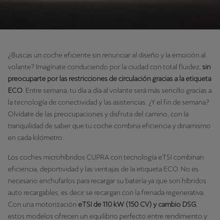
¿Buscas un coche eficiente sin renunciar al diseño y la emoción al
volante? Imagínate conduciendo por la ciudad con total fluidez,
sin
preocuparte por las restricciones de circulación gracias a la etiqueta
ECO
. Entre semana, tu día a día al volante será más sencillo gracias a
la tecnología de conectividad y las asistencias. ¿Y el fin de semana?
Olvídate de las preocupaciones y disfruta del camino, con la
tranquilidad de saber que tu coche combina eficiencia y dinamismo
en cada kilómetro.
Los coches microhíbridos CUPRA con tecnología eTSI combinan
eficiencia, deportividad y las ventajas de la etiqueta ECO. No es
necesario enchufarlos para recargar su batería ya que son híbridos
auto recargables, es decir se recargan con la frenada regenerativa.
Con una motorización
eTSI de 110 kW (150 CV) y cambio DSG
,
estos modelos ofrecen un equilibrio perfecto entre rendimiento y