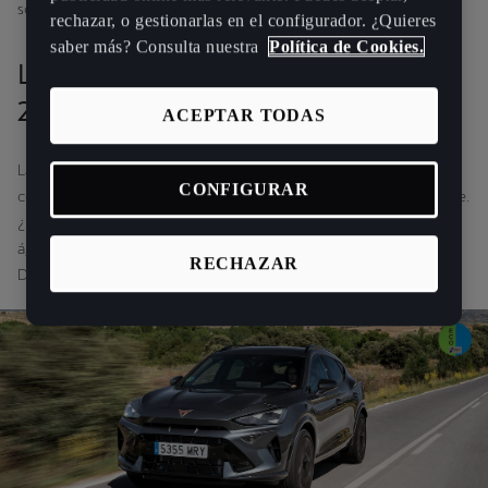
son la opción perfecta.
rechazar, o gestionarlas en el configurador. ¿Quieres
saber más? Consulta nuestra
Política de Cookies.
Los modelos CUPRA que lideran en
2025
ACEPTAR TODAS
La gama de coches microhíbridos CUPRA con tecnología eTSI
CONFIGURAR
combina eficiencia, tecnología avanzada y un diseño inconfundible.
¿Prefieres un SUV crossover con carácter deportivo, un compacto
ágil para la ciudad o un familiar espacioso sin perder deportividad?
RECHAZAR
Descubre el CUPRA eTSI que mejor encaja contigo.