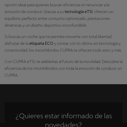
opción ideal para quienes buscan eficiencia sin renunciar a la
emoción de conducir. Gracias a su
tecnología eTSI
, ofrecen un
equilibrio perfecto entre consumo optimizado, prestaciones
dinámicas y un diseño deportivo inconfundible.
Si buscas un coche que te permita moverte con total libertad,
disfrutar de la
etiqueta ECO
y contar con lo último en tecnología y
conectividad, los microhíbridos CUPRA te ofrecen todo esto y más.
Con CUPRA eTSI, te adelantas al futuro de la movilidad. Descubre la
eficiencia de los microhíbridos con toda la emoción de conducir un
CUPRA.
¿Quieres estar informado de las
novedades?