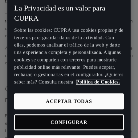
tracción integral 4Drive.
La Privacidad es un valor para
- 4WD (4-Wheel Drive)
: Se encuentra principalmente en coches
CUPRA
todoterreno y permite activar o desactivar manualmente la tracción
en ambos ejes. Está pensado para condiciones extremas fuera de
Sobre las cookies: CUPRA usa cookies propias y de
carretera, como caminos rocosos, barro o nieve profunda.
terceros para guardar datos de tu actividad. Con
ellas, podemos analizar el tráfico de la web y darte
Ahora que ya conoces estas diferencias, descubre por qué el 4Drive
una experiencia completa y personalizada. Algunas
de CUPRA se adapta mejor a una conducción deportiva y segura en
cookies se comparten con terceros para mostrarte
carretera.
publicidad online más relevante. Puedes aceptar,
rechazar, o gestionarlas en el configurador. ¿Quieres
saber más? Consulta nuestra
Política de Cookies.
CUPRA 4Drive: tracción integral y
máximo control
ACEPTAR TODAS
El sistema 4Drive de CUPRA está diseñado para maximizar la
CONFIGURAR
estabilidad y el rendimiento dinámico en cualquier situación. A
través de una distribución inteligente de la tracción, el coche ajusta