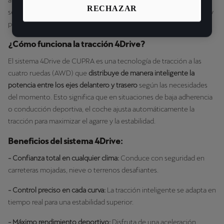
automáticamente la potencia entre los ejes delantero y trasero
RECHAZAR
según las condiciones del camino, garantizando el máximo agarre y
precisión en cada curva.
¿Cómo funciona la tracción 4Drive?
El sistema 4Drive de CUPRA es una tecnología de tracción a las
cuatro ruedas (AWD) que
distribuye de manera inteligente la
potencia entre los ejes delantero y trasero
según las necesidades
del momento. Esto significa que en situaciones de baja adherencia
o conducción deportiva, el coche ajusta automáticamente la
tracción para maximizar el agarre y la estabilidad.
Beneficios del sistema 4Drive:
- Confianza total en cualquier clima:
Conduce con seguridad en
carreteras mojadas, nieve o terrenos desafiantes.
- Control preciso en cada curva:
La tracción inteligente se adapta en
tiempo real para una estabilidad superior.
- Máximo rendimiento deportivo:
Disfruta de una aceleración