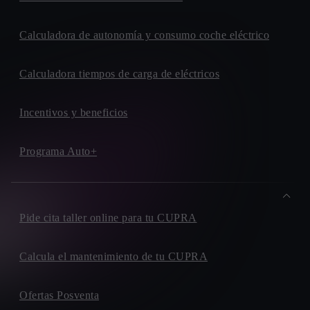
43500, TORTOSA
GRAN CENTRO GETAFE
Calculadora de autonomía y consumo coche eléctrico
AUTOVIA. DE TOLEDO, KM. 14,7
28905, GETAFE
Calculadora tiempos de carga de eléctricos
LETAMENDI MOTOR
CALLE. BALMES, 96
Incentivos y beneficios
08007, BARCELONA
BAIX MOTOR
CARRETERA. SANTA CREU DE CALAFELL, 7
Programa Auto+
08830, SANT BOI DE LLOBREGAT
AUTOMOVILES RUEDA
AVENIDA. DEL REY JUAN CARLOS I, 15
Pide cita taller online para tu CUPRA
29700, VELEZ-MALAGA
AUTOS BELLAMAR
AVENIDA. DEL QUIJOTE - ESQ. C/ DE LA MANCHA,
Calcula el mantenimiento de tu CUPRA
S/N
29640, FUENGIROLA
Ofertas Posventa
BAYCAR