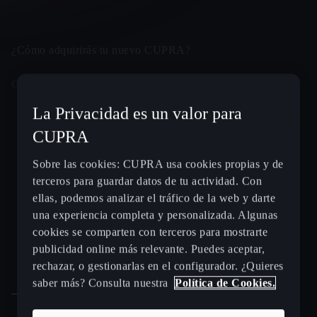
Nombre *
¿Cómo adquirirás tu nuevo CUPRA?
Campo obligatorio *
Apellidos *
La Privacidad es un valor para
Al contado
Financiado
Renting
132
CUPRA
REGIO MOTOR
Code
Teléfono *
Sobre las cookies: CUPRA usa cookies propias y de
CARRETERA. N-120, Km 4
terceros para guardar datos de tu actividad. Con
24010, TROBAJO DEL CAMINO
+34
ellas, podemos analizar el tráfico de la web y darte
DALMAU MOTOR
una experiencia completa y personalizada. Algunas
AVENIDA. BARCELONA, 19
cookies se comparten con terceros para mostrarte
25001, LLEIDA
E-mail *
publicidad online más relevante. Puedes aceptar,
MARTORELL MOTOR
rechazar, o gestionarlas en el configurador. ¿Quieres
Spain
Español
CALLE. PAU CLARIS, 46
saber más? Consulta nuestra
Política de Cookies.
08760, MARTORELL
AUTOS JUANJO