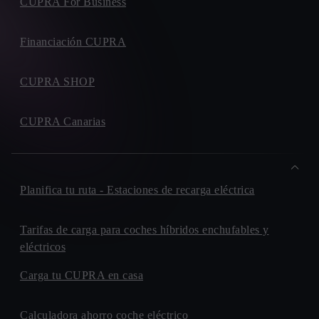
CARRETERA. DE BARCELONA, 48
CUPRA For Business
08210, BARBERA DEL VALLES
COMPOSTELA MOTOR
Financiación CUPRA
TRAVESIA/TRAVESERA. DE REBORIDO, 7
15866, SANTIAGO DE COMPOSTELA
CUPRA SHOP
BAIX MOTOR
RONDA. IBERICA, 33
CUPRA Canarias
08800, VILANOVA I LA GELTRU
MIFERAUTO
POLIGONO. IND.C, CTRA. LLOSA DE RANES, S/N
46800, XATIVA
Planifica tu ruta - Estaciones de recarga eléctrica
SALA MARINA
AVENIDA. DE EUROPA, 50
03580, ALFAZ DEL PI
Tarifas de carga para coches híbridos enchufables y
PRIM TORRECILLAS
eléctricos
CARRETERA. DE OCAÑA, 33
Carga tu CUPRA en casa
03007, ALICANTE
AUTO ESTELLER
Calculadora ahorro coche eléctrico
CARRETERA. C-42, KM. 10