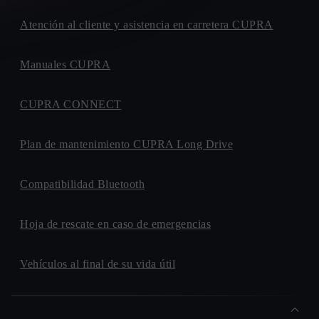
CALLE. RECASENS I MERCADE (POL. IND. AGRO
Atención al cliente y asistencia en carretera CUPRA
REUS), 61
43206, REUS
GEDAUTO CAR
Manuales CUPRA
AVENIDA. JUAN PABLO II, 118
10195, CACERES
CUPRA CONNECT
GIL AUTOMOCION
CALLE. DE LA FUNDICION, 87
Plan de mantenimiento CUPRA Long Drive
28522, RIVAS-VACIAMADRID
GINES HUERTAS CERVANTES
Compatibilidad Bluetooth
AVENIDA. JUAN CARLOS I, S/N
30310, CARTAGENA
GEDAUTO CAR
Hoja de rescate en caso de emergencias
AVENIDA. ANTONIO MASA CAMPOS, 26
06011, BADAJOZ
Vehículos al final de su vida útil
LUGARITZ
AVENIDA. DE OTAOLA, 17
20600, EIBAR