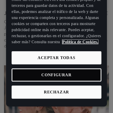
terceros para guardar datos de tu actividad. Con
ellas, podemos analizar el tráfico de la web y darte
JORGE DÍEZ, CDO DE CUPRA DESIGN HOUSE
una experiencia completa y personalizada. Algunas
Como Chief Desing Officer de la CUPRA Design House,
cookies se comparten con terceros para mostrarte
Jorge Díez sigue desafiando las convenciones del diseño
publicidad online más relevante. Puedes aceptar,
para ampliar la cartera de productos de CUPRA e iniciar
rechazar, o gestionarlas en el configurador. ¿Quieres
colaboraciones que lleven el ADN y la personalidad únicos
saber más? Consulta nuestra
Política de Cookies.
del diseño de CUPRA.
ACEPTAR TODAS
CONFIGURAR
RECHAZAR