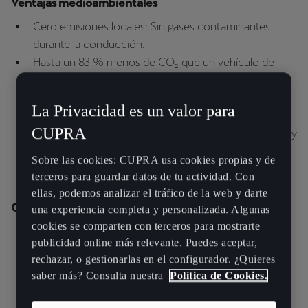
Ventajas medioambientales
Cero emisiones locales: Sin gases contaminantes
durante la conducción.
Hasta un 83 % menos de CO₂ que un vehículo de
gasolina a lo largo de su vida útil.
Reducción del ruido y mejora de la calidad del aire en
La Privacidad es un valor para
entornos urbanos.
CUPRA
Contribución directa a los objetivos de sostenibilidad y
neutralidad climática.
Sobre las cookies: CUPRA usa cookies propias y de
terceros para guardar datos de tu actividad. Con
ellas, podemos analizar el tráfico de la web y darte
Componentes clave de un coche eléctrico
una experiencia completa y personalizada. Algunas
cookies se comparten con terceros para mostrarte
Batería de ion de litio: Almacena la energía eléctrica.
publicidad online más relevante. Puedes aceptar,
Las baterías están integradas en el suelo del vehículo
rechazar, o gestionarlas en el configurador. ¿Quieres
para optimizar el reparto de peso y mejorar la
saber más? Consulta nuestra
Política de Cookies.
dinámica de conducción.
Motor eléctrico: La mayoría de los coches eléctricos