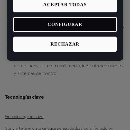
ACEPTAR TODAS
utilizan motores de corriente continua sin escobillas
(BLDC) por su eficiencia y bajo mantenimiento.
Controlador electrónico: Regula el flujo de energía
CONFIGURAR
entre la batería y el motor, controlando velocidad, par
motor y eficiencia general.
Sistema térmico: Mantiene la temperatura óptima de
RECHAZAR
la batería y los componentes, alargando su vida útil.
Batería auxiliar de 12 V: Alimenta funciones esenciales
como luces, sistema multimedia, infoentretenimiento
y sistemas de control.
Tecnologías clave
Frenado regenerativo
Convierte la energía cinética generada durante el frenado en