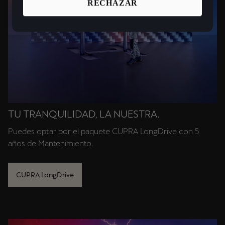
RECHAZAR
TU TRANQUILIDAD, LA NUESTRA.
Puedes optar por el paquete CUPRA LongDrive con 5
años de Mantenimiento.
CUPRA LongDrive