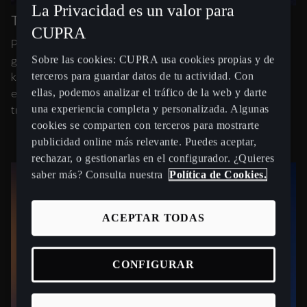
La Privacidad es un valor para
TUS GANAS NO SE APAGAN.
CUPRA
Para que lo tuyo sea solo disfrutarlo, te ofrecemos una
Sobre las cookies: CUPRA usa cookies propias y de
garantía de la batería de alto voltaje de 8 años o 160.000
terceros para guardar datos de tu actividad. Con
km, lo que primero ocurra. Y en caso de los 100%
ellas, podemos analizar el tráfico de la web y darte
eléctricos, adicionalmente, un 70% de salud de la batería
una experiencia completa y personalizada. Algunas
tras dicho periodo.
cookies se comparten con terceros para mostrarte
publicidad online más relevante. Puedes aceptar,
rechazar, o gestionarlas en el configurador. ¿Quieres
saber más? Consulta nuestra
Política de Cookies.
ACEPTAR TODAS
CONFIGURAR