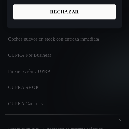
Ofertas de coches nuevos CUPRA
RECHAZAR
Configura tu próximo CUPRA
Coches nuevos en stock con entrega inmediata
CUPRA For Business
Financiación CUPRA
CUPRA SHOP
CUPRA Canarias