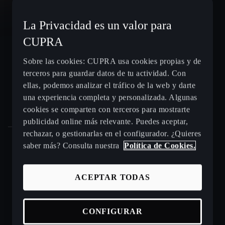
CUPRA León e-HYBRID
La Privacidad es un valor para
CUPRA
CUPRA León Sportstourer
Sobre las cookies: CUPRA usa cookies propias y de
terceros para guardar datos de tu actividad. Con
CUPRA Ateca - SUV compacto
ellas, podemos analizar el tráfico de la web y darte
una experiencia completa y personalizada. Algunas
Gama CUPRA e-HYBRID - coches híbridos enchufables
cookies se comparten con terceros para mostrarte
publicidad online más relevante. Puedes aceptar,
rechazar, o gestionarlas en el configurador. ¿Quieres
saber más? Consulta nuestra
Política de Cookies.
Puntos de venta y talleres CUPRA cerca de ti
ACEPTAR TODAS
Beneficios CUPRA Approved
Coches de ocasión en stock
CONFIGURAR