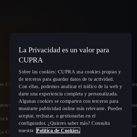
La Privacidad es un valor para
Spain
Español
CUPRA
Sobre las cookies: CUPRA usa cookies propias y
de terceros para guardar datos de tu actividad.
leres CUPRA
Planifica tu ruta - Estaciones de
Pide cita talle
Con ellas, podemos analizar el tráfico de la web y
recarga eléctrica
CUPRA
darte una experiencia completa y personalizada.
Algunas cookies se comparten con terceros para
proved
Tarifas de carga para coches híbridos
Calcula el ma
mostrarte publicidad online más relevante. Puedes
enchufables y eléctricos
CUPRA
aceptar, rechazar, o gestionarlas en el
tock
configurador. ¿Quieres saber más? Consulta
Carga tu CUPRA en casa
Ofertas Posve
nuestra
Política de Cookies.
evos CUPRA