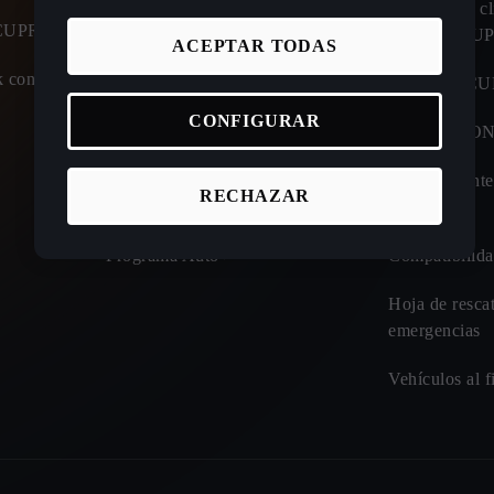
Calculadora ahorro coche eléctrico
Atención al cl
o CUPRA
carretera C
ACEPTAR TODAS
Calculadora de autonomía y consumo
 con entrega
coche eléctrico
Manuales C
CONFIGURAR
Calculadora tiempos de carga de
CUPRA CO
eléctricos
Plan de mant
RECHAZAR
Incentivos y beneficios
Drive
Programa Auto+
Compatibilida
Hoja de resca
emergencias
Vehículos al f