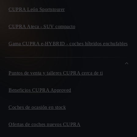
AVENIDA. OVIEDO, 181
33420, LUGONES - SIERO
CUPRA León Sportstourer
AUTOMOCION TOLEDO
Política de privacidad
CARRETERA. A-42, MADRID-TOLEDO, KM. 63,8
CUPRA Ateca - SUV compacto
45280, OLIAS DEL REY
¿Te gustaría recibir descuentos y novedades y
SURMOCION
participar en sorteos de entradas, eventos exclusivos de
Gama CUPRA e-HYBRID - coches híbridos enchufables
AVENIDA. CARLOS SAINZ, 39
CUPRA? Estarás mejor informado.
28914, LEGANES
SEALCO
AVENIDA. SAN MARTIN DE VALDEIGLESIAS, 13
Puntos de venta y talleres CUPRA cerca de ti
28922, ALCORCON
MIFERAUTO
Beneficios CUPRA Approved
CALLE. JOANOT MARTORELL, 27
46600, ALZIRA
Coches de ocasión en stock
BAIX MOTOR
CALLE. SANT CUGAT SESGARRIGUES, 5
08720, VILAFRANCA DEL PENEDES
Ofertas de coches nuevos CUPRA
NAVARRO SEGURA