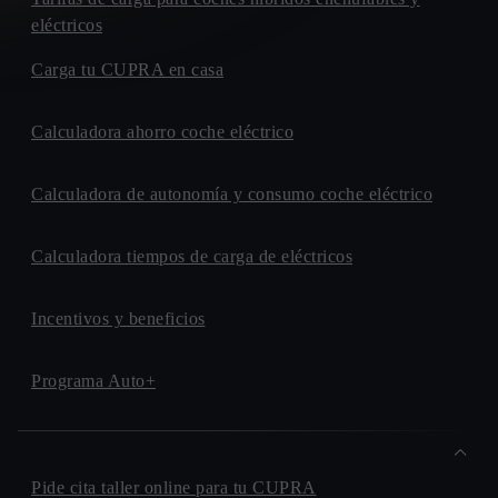
CARRETERA. NACIONAL 340, KM. 410
eléctricos
04700, EL EJIDO
Carga tu CUPRA en casa
COMATUR
POLIGONO. IND. EMILIO CASTRO, CALLE DE LA
Calculadora ahorro coche eléctrico
ARTESANIA, 2
13600, ALCAZAR DE SAN JUAN
AUTOMOCION TERRY
Calculadora de autonomía y consumo coche eléctrico
AVENIDA. FERNANDEZ MURUBE, 34
41007, SEVILLA
Calculadora tiempos de carga de eléctricos
BLAU MOTORS
CARRETERA. PALMA-ARTA, KM. 49
Incentivos y beneficios
07520, MANACOR
BAIX MOTOR
AVENIDA. BARCELONA, 242-244
Programa Auto+
08750, MOLINS DE REI
HUGO MOTOR
AVENIDA. DEL MEDITERRANEO, 143
Pide cita taller online para tu CUPRA
03610, PETRER