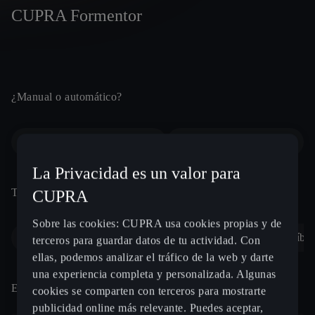
CUPRA Formentor
¿Manual o automático?
Escribe una ciudad, un código postal o una dirección
Datos de contacto
Automático
Manual
Nombre *
La Privacidad es un valor para
Tipo de motorización
CUPRA
Sobre las cookies: CUPRA usa cookies propias y de
Gasolina
Diésel
Híbrido enchufable (PHEV)
Híbr
terceros para guardar datos de tu actividad. Con
Apellidos *
ellas, podemos analizar el tráfico de la web y darte
una experiencia completa y personalizada. Algunas
132
Elige un motor
cookies se comparten con terceros para mostrarte
publicidad online más relevante. Puedes aceptar,
REGIO MOTOR