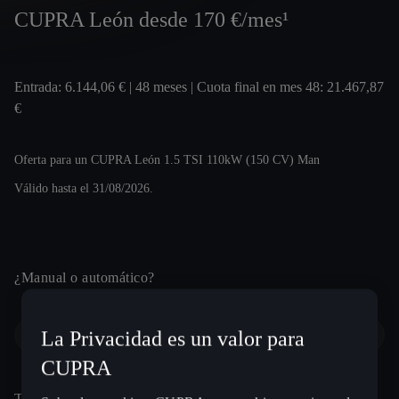
CUPRA León desde 170 €/mes¹
Entrada: 6.144,06 € | 48 meses | Cuota final en mes 48: 21.467,87
€
Oferta para un CUPRA León 1.5 TSI 110kW (150 CV) Man
Válido hasta el 31/08/2026.
¿Manual o automático?
Escribe una ciudad, un código postal o una dirección
Datos de contacto
La Privacidad es un valor para
Automático
Manual
CUPRA
Nombre *
Tipo de motorización