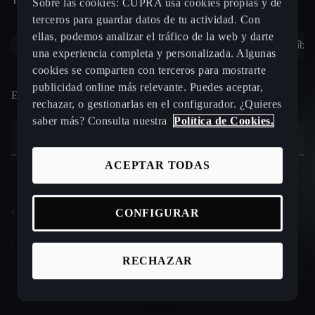
Sobre las cookies: CUPRA usa cookies propias y de
terceros para guardar datos de tu actividad. Con
ellas, podemos analizar el tráfico de la web y darte
Gasolina
Diésel
Híbrido enchufable (PHEV)
Híbr
Apellidos *
una experiencia completa y personalizada. Algunas
cookies se comparten con terceros para mostrarte
publicidad online más relevante. Puedes aceptar,
132
Elige un motor
rechazar, o gestionarlas en el configurador. ¿Quieres
REGIO MOTOR
saber más? Consulta nuestra
Política de Cookies.
Code
Teléfono *
CARRETERA. N-120, Km 4
24010, TROBAJO DEL CAMINO
+34
ACEPTAR TODAS
DALMAU MOTOR
AVENIDA. BARCELONA, 19
25001, LLEIDA
E-mail *
¿Cómo adquirirás tu nuevo CUPRA?
CONFIGURAR
MARTORELL MOTOR
CALLE. PAU CLARIS, 46
Campo obligatorio *
08760, MARTORELL
RECHAZAR
Al contado
Financiado
Renting
AUTOS JUANJO
CALLE. TOLEDO, 40
¿Cuál es tu canal de contacto preferido?
28981, PARLA