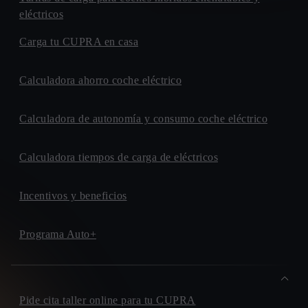
46900, TORRENTE
eléctricos
PROAUTO
Carga tu CUPRA en casa
CALLE. D´ALEMANYA - RECINTE FIRAL, 3
17600, FIGUERES
MOVENTO SARSA
Calculadora ahorro coche eléctrico
CALLE. DEL JILOCA, 8
08223, TERRASSA
Calculadora de autonomía y consumo coche eléctrico
SEAUTO
POLIGONO. DE LA HINIESTA, PARCELA 75
Calculadora tiempos de carga de eléctricos
49025, ZAMORA
GINES HUERTAS CERVANTES
Incentivos y beneficios
CARRETERA. DE GRANADA, 90
30800, LORCA
ONDINAUTO
Programa Auto+
CARRETERA. DE VIC, 257-263
08243, MANRESA
ABADALONA LM
CALLE. ACER (POL. IND. LES GUIXERES), 10-12
Pide cita taller online para tu CUPRA