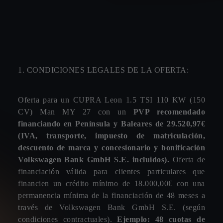
COPERSA
Campo obligatorio *
CALLE. DO VIDRO, PARCELA 10
WhatsApp
Teléfono
Correo electrónico
27003, LUGO
MOTOR 7 ISLAS
POLIGONO. EL MAYORAZGO, 26
38010, STA.CRUZ TENERIFE (Isla Santa Cruz T)
1. CONDICIONES LEGALES DE LA OFERTA:
¿Cuándo prefieres que te contacte el concesionario?
MOTOR ILLES
CARRETERA. DE L´ÁEROPORT, KM. 4,5
Oferta para un CUPRA Leon 1.5 TSI 110 KW (150
Campo obligatorio *
07817, SANT JORDI - IBIZA
CV) Man MY 27 con un
PVP recomendado
AUTOMOCION TERRY
Mañanas
Tardes
Indiferente
financiando en Península y Baleares de 29.520,97€
CARRETERA. SEVILLA-CADIZ, KM. 555
(IVA, transporte, impuesto de matriculación,
41701, DOS HERMANAS
descuento de marca y concesionario y bonificación
ORVECAME
Volkswagen Bank GmbH S.E. incluidos).
Oferta de
AVENIDA. MAMERTO CABRERA MEDINA, S/N
financiación válida para clientes particulares que
¿Cuándo adquirirás tu nuevo CUPRA?
35509, SAN BARTOLOME-Isla de Lanzarote
financien un crédito mínimo de 18.000,00€ con una
MIFERAUTO
permanencia mínima de la financiación de 48 meses a
Campo obligatorio *
POLIGONO. ALCODAR, C/ LLANTERNERS, 1
través de Volkswagen Bank GmbH S.E. (según
46701, GANDIA
Inmediatamente
0-3 Meses
3-6 Meses
6-9 Meses
condiciones contractuales).
Ejemplo: 48 cuotas de