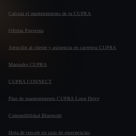
08915, BADALONA
SEVILLA MOTOR
Calcula el mantenimiento de tu CUPRA
CARRETERA. SU EMINENCIA, 2
41006, SEVILLA
Ofertas Posventa
CATALUNYA MOTOR
CALLE. A (ZONA FRANCA), 51
Atención al cliente y asistencia en carretera CUPRA
08040, BARCELONA
GEDAUTO CAR
CARRETERA. N-V, KM. 340
Manuales CUPRA
06800, MERIDA
HERCOS EXPERIENCE
CUPRA CONNECT
AVENIDA. PARAYAS, 11-13
39011, SANTANDER
Plan de mantenimiento CUPRA Long Drive
SERRAUTO
AVENIDA. DE LAS CORTES VALENCIANAS, 66
03183, TORREVIEJA
Compatibilidad Bluetooth
ONDINAUTO
CARRETERA. DE RUBI, 22
Hoja de rescate en caso de emergencias