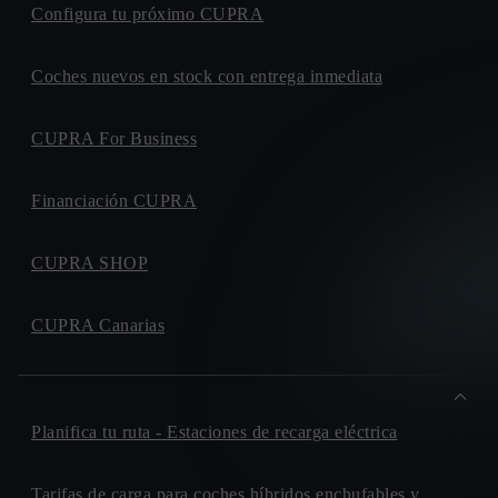
Configura tu próximo CUPRA
43206, REUS
GEDAUTO CAR
AVENIDA. JUAN PABLO II, 118
Coches nuevos en stock con entrega inmediata
10195, CACERES
GIL AUTOMOCION
CUPRA For Business
CALLE. DE LA FUNDICION, 87
28522, RIVAS-VACIAMADRID
Financiación CUPRA
GINES HUERTAS CERVANTES
AVENIDA. JUAN CARLOS I, S/N
CUPRA SHOP
30310, CARTAGENA
GEDAUTO CAR
AVENIDA. ANTONIO MASA CAMPOS, 26
CUPRA Canarias
06011, BADAJOZ
LUGARITZ
AVENIDA. DE OTAOLA, 17
20600, EIBAR
Planifica tu ruta - Estaciones de recarga eléctrica
MOTOR J. R. VALLE
CALLE. PICANYA, 14
Tarifas de carga para coches híbridos enchufables y