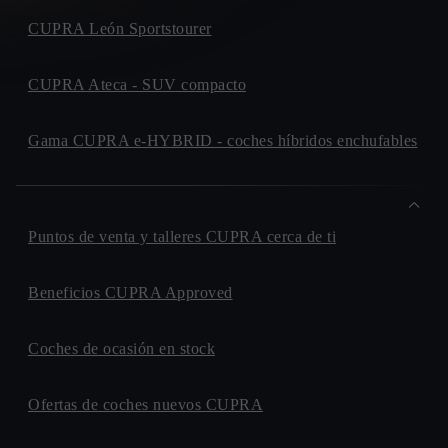
GRAN CENTRO GETAFE
AUTOVIA. DE TOLEDO, KM. 14,7
CUPRA León Sportstourer
28905, GETAFE
LETAMENDI MOTOR
CUPRA Ateca - SUV compacto
CALLE. BALMES, 96
08007, BARCELONA
Gama CUPRA e-HYBRID - coches híbridos enchufables
BAIX MOTOR
CARRETERA. SANTA CREU DE CALAFELL, 7
08830, SANT BOI DE LLOBREGAT
AUTOMOVILES RUEDA
Puntos de venta y talleres CUPRA cerca de ti
AVENIDA. DEL REY JUAN CARLOS I, 15
29700, VELEZ-MALAGA
Beneficios CUPRA Approved
AUTOS BELLAMAR
AVENIDA. DEL QUIJOTE - ESQ. C/ DE LA MANCHA,
S/N
Coches de ocasión en stock
29640, FUENGIROLA
BAYCAR
Ofertas de coches nuevos CUPRA
CALLE. RECASENS I MERCADE (POL. IND. AGRO
REUS), 61