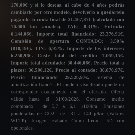
GINES HUERTAS CERVANTES
170,00€ y si lo deseas, al cabo de 4 años podrás
AVENIDA. DR PEDRO GUILLEN, 2B
cambiarlo por otro modelo, devolverlo o quedártelo
30100, ESPINARDO
pagando la cuota final de 21.467,87€ (calculada con
VAROCAR
10.000 km anuales).
TAE: 8,31%
. Entrada:
¿Tienes para entregar un coche a cambio?
AVENIDA. OVIEDO, 25 B
6.144,06€. Importe total financiado: 23.376,91€.
33211, GIJON
Comisión de apertura CONTADO: 3,50%
COPAUTO MOTOR
Sí
No
(818,19€). TIN: 6,95%. Importe de los intereses:
CALLE. CIRUELA, 3
6.250,96€. Coste total del crédito: 7.069,15€.
28222, MAJADAHONDA
Importe total adeudado: 30.446,06€. Precio total a
GALDAKAUTO
Política de privacidad
plazos: 36.590,12€. Precio al contado: 30.870,97€.
CALLE. IBAIZABAL KALEA (POL. IRUBIDE), 75
Precio financiando 29.520,97€.
Sistema de
48960, GALDACANO
amortización francés. El modelo visualizado puede no
¿Te gustaría recibir descuentos y novedades y
COPERVI
corresponder exactamente con el ofertado. Oferta
participar en sorteos de entradas, eventos exclusivos de
AVENIDA. DE MADRID, 197
válida hasta el 31/08/2026. Consumo medio
CUPRA? Estarás mejor informado.
36214, VIGO
combinado de 5,7 a 6,1 l/100km. Emisiones
ponderadas de CO2 de 131 a 140 g/km (Valores
ONDINAUTO
WLTP). Imagen acabado Cupra Leon 5D con
CARRETERA. DE BARCELONA, 48
opcionales.
08210, BARBERA DEL VALLES