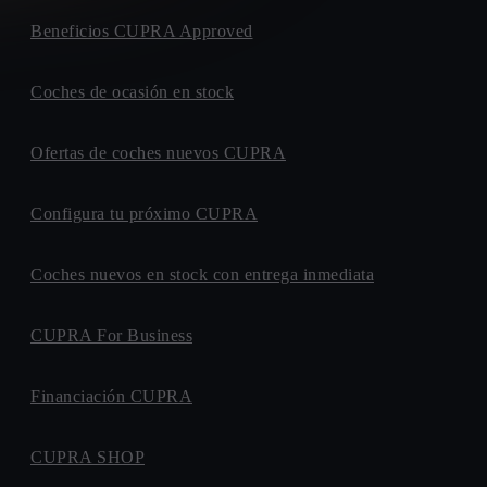
BAIX MOTOR
Beneficios CUPRA Approved
AVENIDA. LA MUNTANYETA, 2
43700, EL VENDRELL
ONDINAUTO
Coches de ocasión en stock
CARRETERA. DE BARCELONA, 48
08210, BARBERA DEL VALLES
Ofertas de coches nuevos CUPRA
AUTOMOVILES RUEDA
AVENIDA. DEL REY JUAN CARLOS I, 15
Configura tu próximo CUPRA
29700, VELEZ-MALAGA
GRAN CENTRO GETAFE
AUTOVIA. DE TOLEDO, KM. 14,7
Coches nuevos en stock con entrega inmediata
28905, GETAFE
GINES HUERTAS CERVANTES
CUPRA For Business
AVENIDA. DR PEDRO GUILLEN, 2B
30100, ESPINARDO
Financiación CUPRA
AUTOS BELLAMAR
AVENIDA. DEL QUIJOTE - ESQ. C/ DE LA MANCHA,
CUPRA SHOP
S/N