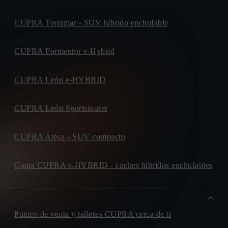
COPERVI
AVENIDA. DE MADRID, 197
CUPRA Terramar - SUV híbrido enchufable
36214, VIGO
BAIX MOTOR
CUPRA Formentor e-Hybrid
RONDA. IBERICA, 33
08800, VILANOVA I LA GELTRU
CUPRA León e-HYBRID
SALA MARINA
AVENIDA. DE EUROPA, 50
03580, ALFAZ DEL PI
CUPRA León Sportstourer
GINES HUERTAS CERVANTES
CARRETERA. DE GRANADA, 90
CUPRA Ateca - SUV compacto
30800, LORCA
PRIM TORRECILLAS
Gama CUPRA e-HYBRID - coches híbridos enchufables
CARRETERA. DE OCAÑA, 33
03007, ALICANTE
AUTO ESTELLER
CARRETERA. C-42, KM. 10
Puntos de venta y talleres CUPRA cerca de ti
43500, TORTOSA