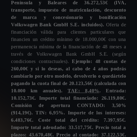
Península y Baleares de 36.272,53€ (IVA,
36164, PONTEVEDRA
transporte, impuesto de matriculación, descuento
BAIX MOTOR
Campo obligatorio *
de marca y concesionario y bonificación
AVENIDA. BARCELONA, 242-244
Volkswagen Bank GmbH S.E. incluidos).
Oferta de
WhatsApp
Teléfono
Correo electrónico
08750, MOLINS DE REI
financiación válida para clientes particulares que
HUGO MOTOR
financien un crédito mínimo de 18.000,00€ con una
AVENIDA. DEL MEDITERRANEO, 143
permanencia mínima de la financiación de 48 meses a
03610, PETRER
través de Volkswagen Bank GmbH S.E. (según
¿Cuándo prefieres que te contacte el concesionario?
AUTOMOCION TERRY
condiciones contractuales).
Ejemplo: 48 cuotas de
CALLE. ALCALA DE LOS GAZULES, S/N
260,00€ y si lo deseas, al cabo de 4 años podrás
Campo obligatorio *
11011, CADIZ
cambiarlo por otro modelo, devolverlo o quedártelo
NAVARRO SEGURA
pagando la cuota final de 20.123,56€ (calculada con
Mañanas
Tardes
Indiferente
CARRETERA. DE MURCIA, S/N
10.000 km anuales).
TAE: 8,40%
. Entrada:
04620, VERA
10.152,73€. Importe total financiado: 26.119,80€.
INDALO MOTOR
Comisión de apertura CONTADO: 3,50%
CARRETERA. NACIONAL 340, KM. 410
(914,19€). TIN: 6,95%. Importe de los intereses:
¿Cuándo adquirirás tu nuevo CUPRA?
04700, EL EJIDO
6.483,76€. Coste total del crédito: 7.397,95€.
COMATUR
Importe total adeudado: 33.517,75€. Precio total a
Campo obligatorio *
POLIGONO. IND. EMILIO CASTRO, CALLE DE LA
plazos: 43.670,48€. Precio al contado: 37.122,53€.