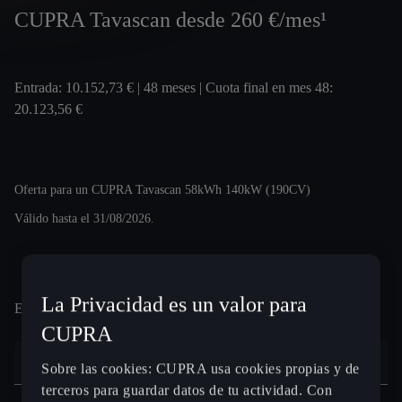
CUPRA Tavascan desde 260 €/mes¹
Entrada: 10.152,73 € | 48 meses | Cuota final en mes 48:
20.123,56 €
Oferta para un CUPRA Tavascan 58kWh 140kW (190CV)
Válido hasta el 31/08/2026.
La Privacidad es un valor para
Elige un motor
Escribe una ciudad, un código postal o una dirección
CUPRA
Datos de contacto
Sobre las cookies: CUPRA usa cookies propias y de
terceros para guardar datos de tu actividad. Con
Nombre *