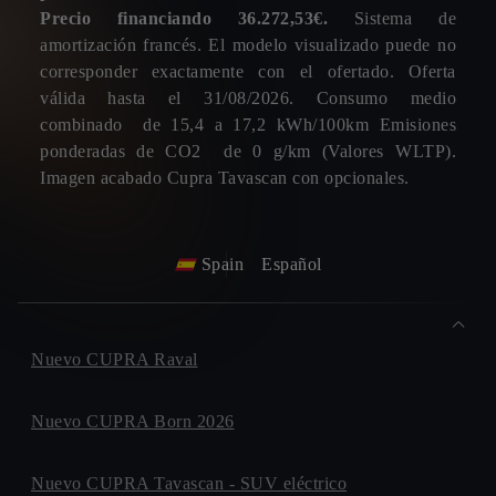
ARTESANIA, 2
Precio financiando 36.272,53€.
Sistema de
Inmediatamente
0-3 Meses
3-6 Meses
6-9 Meses
13600, ALCAZAR DE SAN JUAN
amortización francés. El modelo visualizado puede no
MOTOR 7 ISLAS
corresponder exactamente con el ofertado. Oferta
CALLE. CHARFA, 24
válida hasta el 31/08/2026. Consumo medio
38679, ADEJE (Isla de Tenerife)
combinado de 15,4 a 17,2 kWh/100km Emisiones
¿Tienes para entregar un coche a cambio?
ponderadas de CO2 de 0 g/km (Valores WLTP).
LEVANTE MOTOR
Imagen acabado Cupra Tavascan con opcionales.
CARRETERA. VALENCIA-BARCELONA, KM 23,7
46500, SAGUNTO
Sí
No
MOTOR 7 ISLAS
CALLE. MOLINOS DE GOFIO (P. I. SAN JERONIMO),
Spain
Español
8
Política de privacidad
38312, LA OROTAVA (Isla Santa Cruz Tenerife)
GIL AUTOMOCION
¿Te gustaría recibir descuentos y novedades y
Nuevo CUPRA Raval
CARRETERA. FUENCARRAL A ALCOBENDAS, 14
participar en sorteos de entradas, eventos exclusivos de
28049, FUENCARRAL
CUPRA? Estarás mejor informado.
Nuevo CUPRA Born 2026
AUTOMOCION TERRY
AVENIDA. FERNANDEZ MURUBE, 34
41007, SEVILLA
Nuevo CUPRA Tavascan - SUV eléctrico