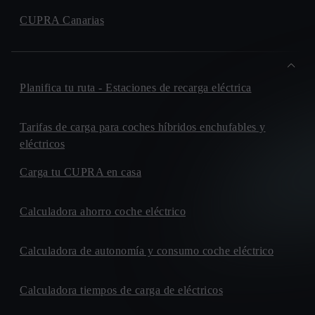
29640, FUENGIROLA
BAYCAR
CUPRA Canarias
CALLE. RECASENS I MERCADE (POL. IND. AGRO
REUS), 61
43206, REUS
GEDAUTO CAR
Planifica tu ruta - Estaciones de recarga eléctrica
AVENIDA. JUAN PABLO II, 118
10195, CACERES
Tarifas de carga para coches híbridos enchufables y
GIL AUTOMOCION
eléctricos
CALLE. DE LA FUNDICION, 87
Carga tu CUPRA en casa
28522, RIVAS-VACIAMADRID
GINES HUERTAS CERVANTES
AVENIDA. JUAN CARLOS I, S/N
Calculadora ahorro coche eléctrico
30310, CARTAGENA
LUGARITZ
Calculadora de autonomía y consumo coche eléctrico
AVENIDA. DE OTAOLA, 17
20600, EIBAR
Calculadora tiempos de carga de eléctricos
MOTOR J. R. VALLE
CALLE. PICANYA, 14