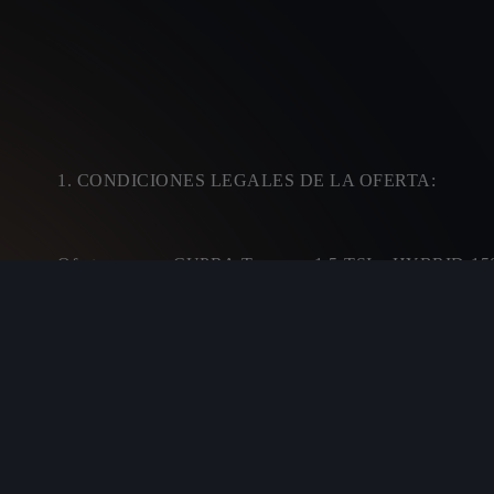
1. CONDICIONES LEGALES DE LA OFERTA:
Oferta para un CUPRA Terramar 1.5 TSI e-HYBRID 1
(IVA, transporte, impuesto de matriculación, descuen
clientes particulares que financien un crédito mínimo 
condiciones contractuales).
Ejemplo: 48 cuotas de 260,00
de 30.440,76€ (calculada con 10.000 km anuales).
T
(1187,88€). TIN: 6,95%. Importe de los intereses: 8.9
Precio al contado: 44.314,45€. Precio financiando 43.
válida hasta el 31/08/2026. Consumo medio combinado 
PHEV con opcionales.