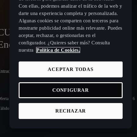
Con ellas, podemos analizar el tráfico de la web y
darte una experiencia completa y personalizada.
Algunas cookies se comparten con terceros para
mostrarte publicidad online más relevante. Puedes
CUPRA Terramar Híbrido
aceptar, rechazar, o gestionarlas en el
Enchufable desde 260 €/mes ¹
configurador. ¿Quieres saber más? Consulta
nuestra
Política de Cookies.
ACEPTAR TODAS
ntrada: 9.524,94 € | 48 meses | Cuota final en mes 48: 30.440,76 €
CONFIGURAR
ferta para un CUPRA Terramar 1.5 TSI e-HYBRID 150kW (204 CV) DSG 6
álido hasta el 31/08/2026.
RECHAZAR