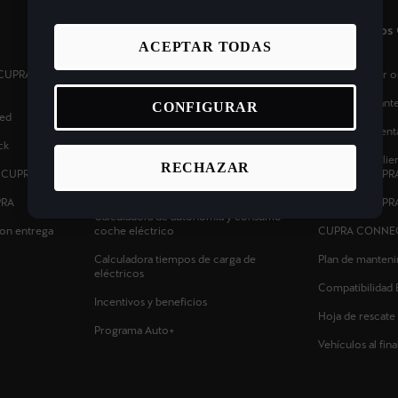
Coches Eléctricos e Híbridos
Propietario
ACEPTAR TODAS
s CUPRA cerca de
Planifica tu ruta - Estaciones de recarga
Pide cita taller
eléctrica
Calcula el man
CONFIGURAR
ed
Tarifas de carga para coches híbridos
enchufables y eléctricos
Ofertas Posvent
ck
Carga tu CUPRA en casa
Atención al clie
RECHAZAR
s CUPRA
carretera CUPR
Calculadora ahorro coche eléctrico
PRA
Manuales CUPR
Calculadora de autonomía y consumo
on entrega
coche eléctrico
CUPRA CONNE
Calculadora tiempos de carga de
Plan de manten
eléctricos
Compatibilidad 
Incentivos y beneficios
Hoja de rescate
Programa Auto+
Vehículos al final