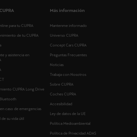
s CUPRA
Más información
 online para tu CUPRA
Mantenme informado
tenimiento de tu CUPRA
Universo CUPRA
a
Concept Cars CUPRA
nte y asistencia en
Preguntas Frecuentes
A
Noticias
A
Trabaja con Nosotros
CT
Sobre CUPRA
imiento CUPRA Long Drive
Coches CUPRA
Bluetooth
Accesibilidad
 en caso de emergencias
Ley de datos de la UE
 de su vida útil
Política Medioambiental
Política de Privacidad ADAS