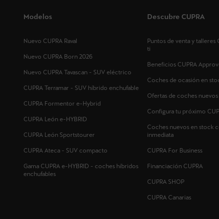
Modelos
Descubre CUPRA
Nuevo CUPRA Raval
Puntos de venta y tallere
ti
Nuevo CUPRA Born 2026
Beneficios CUPRA Approv
Nuevo CUPRA Tavascan - SUV eléctrico
Coches de ocasión en sto
CUPRA Terramar - SUV híbrido enchufable
Ofertas de coches nuevo
CUPRA Formentor e-Hybrid
Configura tu próximo CU
CUPRA León e-HYBRID
Coches nuevos en stock c
CUPRA León Sportstourer
inmediata
CUPRA Ateca - SUV compacto
CUPRA For Business
Gama CUPRA e-HYBRID - coches híbridos
Financiación CUPRA
enchufables
CUPRA SHOP
CUPRA Canarias