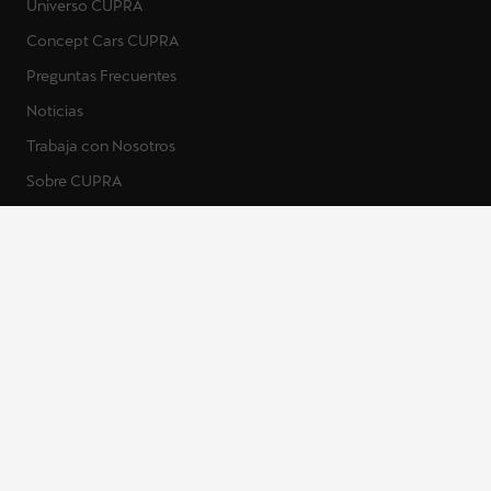
Universo CUPRA
Concept Cars CUPRA
Preguntas Frecuentes
Noticias
Trabaja con Nosotros
Sobre CUPRA
Coches CUPRA
Accesibilidad
Ley de datos de la UE
Política Medioambiental
Política de Privacidad ADAS
Canales de denuncia