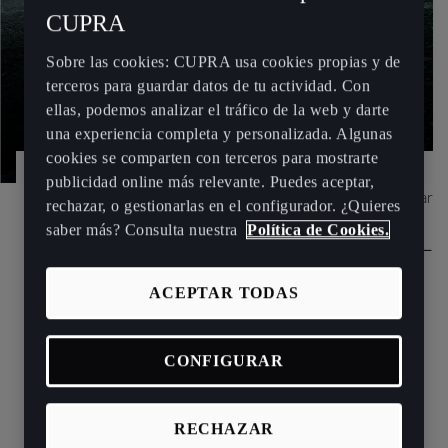
CUPRA
Sobre las cookies: CUPRA usa cookies propias y de
terceros para guardar datos de tu actividad. Con
ellas, podemos analizar el tráfico de la web y darte
una experiencia completa y personalizada. Algunas
cookies se comparten con terceros para mostrarte
publicidad online más relevante. Puedes aceptar,
Concept car
rechazar, o gestionarlas en el configurador. ¿Quieres
saber más? Consulta nuestra
Política de Cookies.
CUPRA DARKREBEL
ACEPTAR TODAS
Te desvelamos el nuevo concept car deportivo biplaza
propulsado con motor eléctrico que fue creado
CONFIGURAR
íntegramente en el espacio virtual de CUPRA y que
replantea cómo se imaginarán y crearán los automóviles en
el futuro.
RECHAZAR