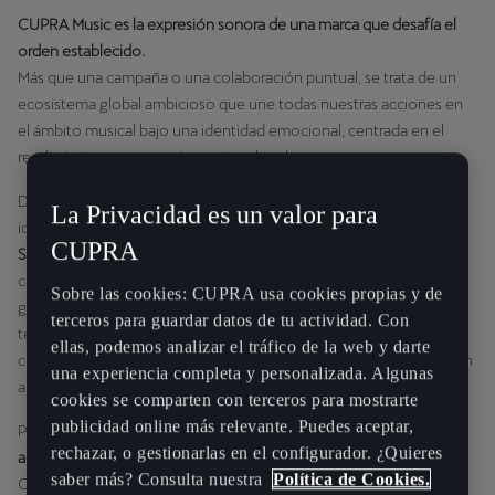
CUPRA Music es la expresión sonora de una marca que desafía el
orden establecido.
Más que una campaña o una colaboración puntual, se trata de un
ecosistema global ambicioso que une todas nuestras acciones en
el ámbito musical bajo una identidad emocional, centrada en el
rendimiento y con gran impacto cultural.
Desde el
CUPRA Pulse
—nuestro escenario insignia en festivales
La Privacidad es un valor para
icónicos como el
Primavera Sound
— hasta las íntimas
Pulse
CUPRA
Sessions
que se celebran en los City Garages de todo el mundo,
cada experiencia está pensada para conectar, de verdad, con una
Sobre las cookies: CUPRA usa cookies propias y de
generación que se define a través de la música. Tomamos los
terceros para guardar datos de tu actividad. Con
tejados, los callejones y los rincones urbanos más insospechados
ellas, podemos analizar el tráfico de la web y darte
con pop-ups modulares, unas estructuras adaptables que permiten
una experiencia completa y personalizada. Algunas
a cada mercado expresar el espíritu de CUPRA Music a su manera.
cookies se comparten con terceros para mostrarte
publicidad online más relevante. Puedes aceptar,
Pero lo que realmente amplifica esta presencia global es nuestra
rechazar, o gestionarlas en el configurador. ¿Quieres
alianza estratégica con Amazon
. Gracias a esta colaboración,
saber más? Consulta nuestra
Política de Cookies.
CUPRA se transforma en una marca de medios musicales, con el