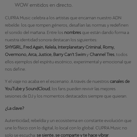
WOW emitidos en directo.
CUPRA Music celebra a los artistas que encarnan nuestro ADN
rebelde: los que rompen géneros, desafían las normas y redefinen
el sonido del mañana. Entre los
nombres
que están dando forma a
nuestra identidad sonora destacan los siguientes:
SHYGIRL, Fred Again, Kelela, Interplanetary Criminal, Romy,
Overmono, Arca, Justice, Barry Can’t Swim
y
Channel Tres
, todos
ellos ejemplos del espíritu escénico, experimental y emocional que
nos define.
Y el viaje no acaba en el escenario. A través de nuestros
canales de
YouTube y SoundCloud
, los fans pueden revivir las mejores
sesiones de DJ y los momentos destacados siempre que quieran.
¿La clave?
Autenticidad, rebeldía y un ecosistema en constante evolución que
une lo físico con lo digital, lo local con lo global. CUPRA Music no
solo se escucha:
se siente, se comparte y te hace vibrar
.