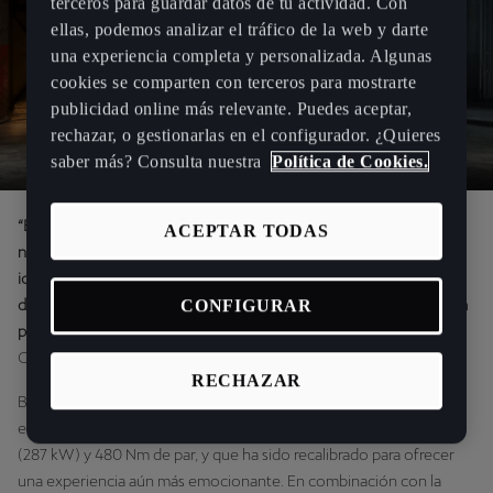
terceros para guardar datos de tu actividad. Con
ellas, podemos analizar el tráfico de la web y darte
una experiencia completa y personalizada. Algunas
cookies se comparten con terceros para mostrarte
publicidad online más relevante. Puedes aceptar,
rechazar, o gestionarlas en el configurador. ¿Quieres
saber más? Consulta nuestra
Política de Cookies.
“El CUPRA Formentor VZ5 es una declaración audaz que refuerza
ACEPTAR TODAS
nuestro compromiso con el rendimiento y la emoción. Con su
icónico motor de cinco cilindros, este modelo encarna la esencia
CONFIGURAR
de CUPRA: es atrevido, poco convencional y está impulsado por la
pasión”,
afirma Sven Schuwirth, vicepresidente ejecutivo
Comercial.
RECHAZAR
Bajo el capó del CUPRA Formentor VZ5 se encuentra el
emblemático TSI de cinco cilindros y 2.5 litros, que ofrece 390 CV
(287 kW) y 480 Nm de par, y que ha sido recalibrado para ofrecer
una experiencia aún más emocionante. En combinación con la