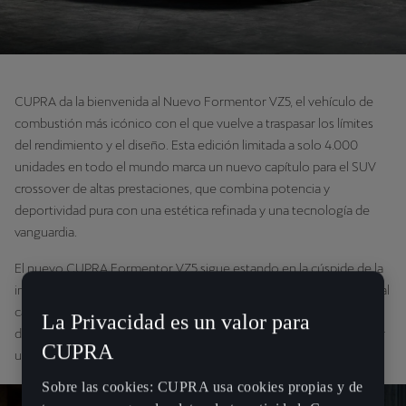
CUPRA da la bienvenida al Nuevo Formentor VZ5, el vehículo de
combustión más icónico con el que vuelve a traspasar los límites
del rendimiento y el diseño. Esta edición limitada a solo 4.000
unidades en todo el mundo marca un nuevo capítulo para el SUV
crossover de altas prestaciones, que combina potencia y
deportividad pura con una estética refinada y una tecnología de
vanguardia.
El nuevo CUPRA Formentor VZ5 sigue estando en la cúspide de la
ingeniería de combustión de la marca, haciéndose sentir gracias a al
característico rugido de su propulsor de cinco cilindros y a su
La Privacidad es un valor para
dinámica ágil. Su regreso supone el propósito renovado de ofrecer
CUPRA
una experiencia de conducción llena de emociones.
Sobre las cookies: CUPRA usa cookies propias y de