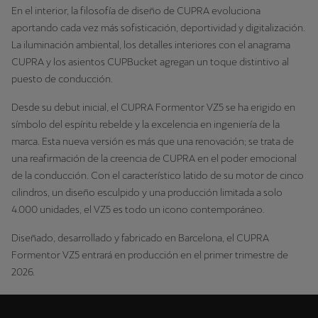
En el interior, la filosofía de diseño de CUPRA evoluciona
aportando cada vez más sofisticación, deportividad y digitalización.
La iluminación ambiental, los detalles interiores con el anagrama
CUPRA y los asientos CUPBucket agregan un toque distintivo al
puesto de conducción.
Desde su debut inicial, el CUPRA Formentor VZ5 se ha erigido en
símbolo del espíritu rebelde y la excelencia en ingeniería de la
marca. Esta nueva versión es más que una renovación; se trata de
una reafirmación de la creencia de CUPRA en el poder emocional
de la conducción. Con el característico latido de su motor de cinco
cilindros, un diseño esculpido y una producción limitada a solo
4.000 unidades, el VZ5 es todo un icono contemporáneo.
Diseñado, desarrollado y fabricado en Barcelona, el CUPRA
Formentor VZ5 entrará en producción en el primer trimestre de
2026.