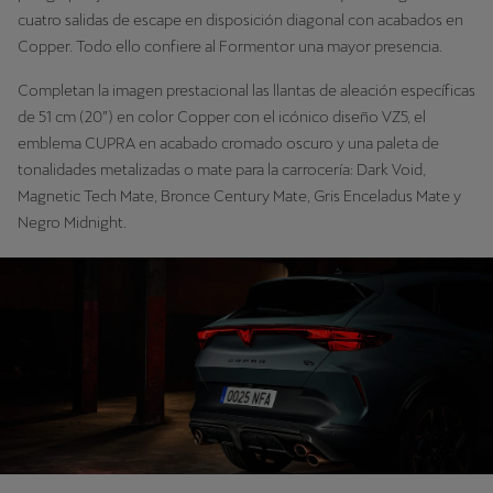
cuatro salidas de escape en disposición diagonal con acabados en
Copper. Todo ello confiere al Formentor una mayor presencia.
Completan la imagen prestacional las llantas de aleación específicas
de 51 cm (20”) en color Copper con el icónico diseño VZ5, el
emblema CUPRA en acabado cromado oscuro y una paleta de
tonalidades metalizadas o mate para la carrocería: Dark Void,
Magnetic Tech Mate, Bronce Century Mate, Gris Enceladus Mate y
Negro Midnight.