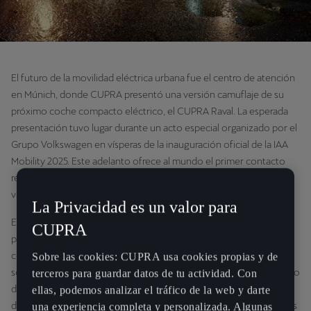
El futuro de la movilidad eléctrica urbana fue el centro de atención
en Múnich, donde CUPRA presentó una versión camuflaje de su
próximo coche compacto eléctrico, el CUPRA Raval. La esperada
presentación tuvo lugar durante un acto especial organizado por el
Grupo Volkswagen en vísperas de la inauguración oficial de la IAA
Mobility 2025. Este adelanto ofrece al mundo el primer contacto
real con el coche que está llamado a redefinir la categoría de los
vehículos eléctricos compactos.
La Privacidad es un valor para
El director general en funciones de CUPRA, Markus Haupt, hizo la
CUPRA
presentación y mostró un Raval de producción en serie cubierto
con una exclusiva envoltura de vinilo. El diseño tipo camuflaje no
Sobre las cookies: CUPRA usa cookies propias y de
solo era para disimular; era un homenaje, con un mapa esquemático
terceros para guardar datos de tu actividad. Con
del barrio del Raval de Barcelona, que da nombre al coche. Este
ellas, podemos analizar el tráfico de la web y darte
detalle subraya la profunda conexión entre la marca y sus dinámicas
una experiencia completa y personalizada. Algunas