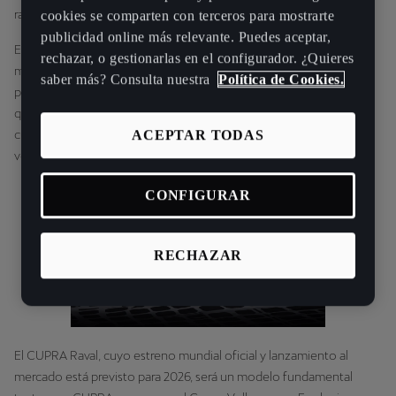
raíces urbanas.
cookies se comparten con terceros para mostrarte
publicidad online más relevante. Puedes aceptar,
El CUPRA Raval no es solo un coche: es la revelación de una
rechazar, o gestionarlas en el configurador. ¿Quieres
mentalidad forjada en las calles. Aunque el conductor nunca haya
saber más? Consulta nuestra
Política de Cookies.
paseado por El Raval de Barcelona, sí ha vivido su espíritu cada vez
que desafió las normas, siguió sus instintos o se mantuvo firme
cuando nadie más lo hacía. Este es el momento de sentirlo de
ACEPTAR TODAS
verdad e ir más allá: más allá de la rebeldía, el Raval:
CONFIGURAR
RECHAZAR
El CUPRA Raval, cuyo estreno mundial oficial y lanzamiento al
mercado está previsto para 2026, será un modelo fundamental