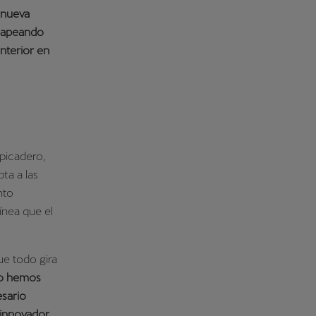
 nueva
 mapeando
nterior en
lpicadero,
ta a las
nto
ínea que el
e todo gira
co hemos
esario
 innovador,