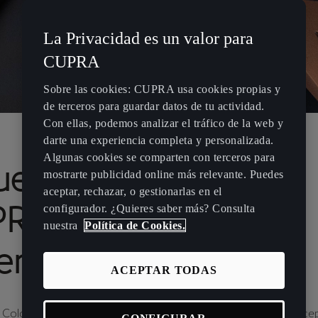
La Privacidad es un valor para
CUPRA
Sobre las cookies: CUPRA usa cookies propias y
de terceros para guardar datos de tu actividad.
Con ellas, podemos analizar el tráfico de la web y
darte una experiencia completa y personalizada.
Algunas cookies se comparten con terceros para
nuevo concepto del
mostrarte publicidad online más relevante. Puedes
aceptar, rechazar, o gestionarlas en el
RA Tavascan: una
configurador. ¿Quieres saber más? Consulta
nuestra
Política de Cookies.
riencia sensorial
ACEPTAR TODAS
e Color & Trim ha ido un paso más allá creando un nuevo conce