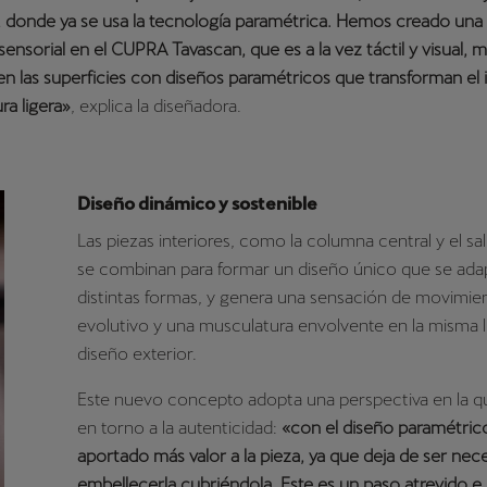
, donde ya se usa la tecnología paramétrica. Hemos creado una
sensorial en el CUPRA Tavascan, que es a la vez táctil y visual,
en las superficies con diseños paramétricos que transforman el i
ra ligera»
, explica la diseñadora.
Diseño dinámico y sostenible
Las piezas interiores, como la columna central y el sa
se combinan para formar un diseño único que se adap
distintas formas, y genera una sensación de movimie
evolutivo y una musculatura envolvente en la misma l
diseño exterior.
Este nuevo concepto adopta una perspectiva en la qu
en torno a la autenticidad:
«con el diseño paramétri
aportado más valor a la pieza, ya que deja de ser nec
embellecerla cubriéndola. Este es un paso atrevido e