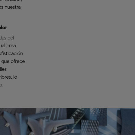
os nuestra
lor
das del
ual crea
fisticación
o que ofrece
lles
iores, lo
a.