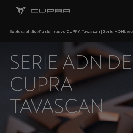
Explora el diseño del nuevo CUPRA Tavascan | Serie ADN
Descu
SERIE ADN DE
CUPRA
TAVASCAN