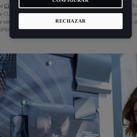
CONFIGURAR
el
CUPRA Tavascan
. Francesca Sangalli, directora de Color & 
e CUPRA, destaca cómo su equipo utilizó técnicas paramétricas
RECHAZAR
sensaciones táctiles y visuales que darán forma a los futuros 
UPRA.