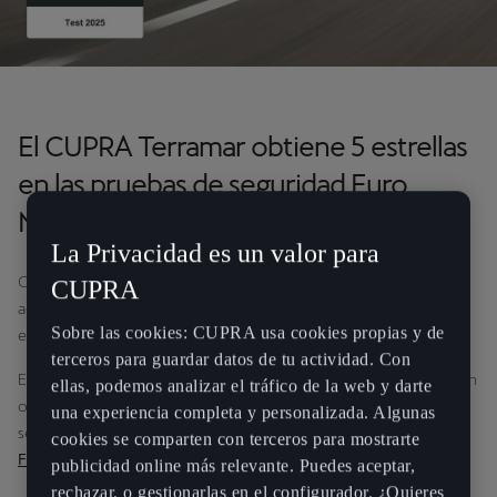
El CUPRA Terramar obtiene 5 estrellas
en las pruebas de seguridad Euro
NCAP
La Privacidad es un valor para
CUPRA continúa ofreciendo los vehículos más seguros, como
CUPRA
acaba de demostrar el Terramar al obtener la calificación de 5
Sobre las cookies: CUPRA usa cookies propias y de
estrellas Euro NCAP.
terceros para guardar datos de tu actividad. Con
El SUV deportivo y electrificado es el último modelo de la marca en
ellas, podemos analizar el tráfico de la web y darte
obtener la máxima puntuación en las exigentes pruebas de
una experiencia completa y personalizada. Algunas
seguridad, siguiendo así los pasos de los
CUPRA Tavascan
,
Born
,
cookies se comparten con terceros para mostrarte
Formentor
y
León
.
publicidad online más relevante. Puedes aceptar,
rechazar, o gestionarlas en el configurador. ¿Quieres