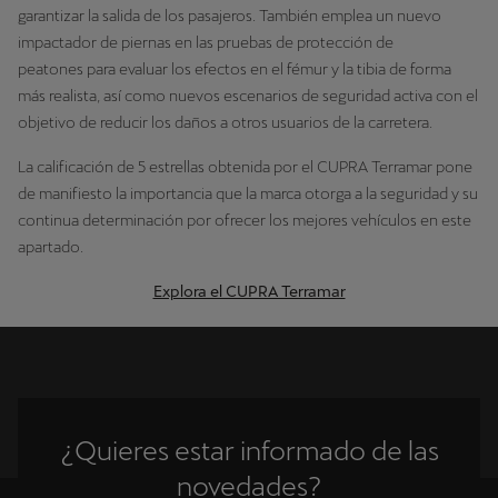
garantizar la salida de los pasajeros. También emplea un nuevo
impactador de piernas en las pruebas de protección de
peatones para evaluar los efectos en el fémur y la tibia de forma
más realista, así como nuevos escenarios de seguridad activa con el
objetivo de reducir los daños a otros usuarios de la carretera.
La calificación de 5 estrellas obtenida por el CUPRA Terramar pone
de manifiesto la importancia que la marca otorga a la seguridad y su
continua determinación por ofrecer los mejores vehículos en este
apartado.
Explora el CUPRA Terramar
¿Quieres estar informado de las
novedades?