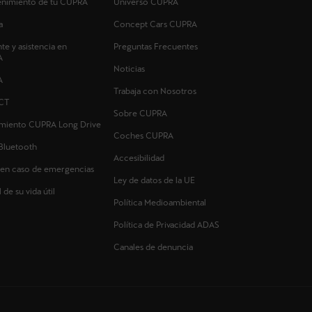
tenimiento de tu CUPRA
Universo CUPRA
a
Concept Cars CUPRA
nte y asistencia en
Preguntas Frecuentes
A
Noticias
A
Trabaja con Nosotros
CT
Sobre CUPRA
imiento CUPRA Long Drive
Coches CUPRA
Bluetooth
Accesibilidad
 en caso de emergencias
Ley de datos de la UE
 de su vida útil
Política Medioambiental
Política de Privacidad ADAS
Canales de denuncia