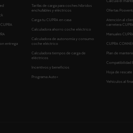
Calcula el man
ed
Tarifas de carga para coches híbridos
enchufables y eléctricos
Ofertas Posvent
ck
Carga tu CUPRA en casa
Atención al clie
s CUPRA
carretera CUPR
Calculadora ahorro coche eléctrico
PRA
Manuales CUPR
Calculadora de autonomía y consumo
on entrega
coche eléctrico
CUPRA CONNE
Calculadora tiempos de carga de
Plan de manten
eléctricos
Compatibilidad 
Incentivos y beneficios
Hoja de rescate
Programa Auto+
Vehículos al final