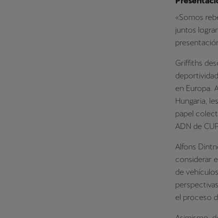
Presentaci
«Somos rebe
juntos logr
presentació
Griffiths d
deportividad
en Europa. A
Hungaria, le
papel colect
ADN de CUP
Alfons Dintn
considerar e
de vehículos
perspectivas
el proceso 
Asimismo, d