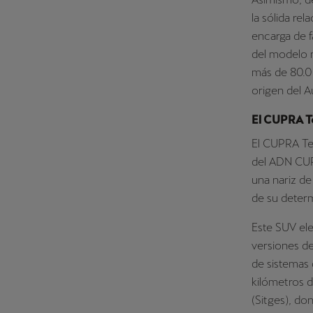
la sólida re
encarga de f
del modelo 
más de 80.00
origen del A
El CUPRA Te
El CUPRA Ter
del ADN CUP
una nariz de
de su determ
Este SUV ele
versiones d
de sistemas
kilómetros 
(Sitges), do