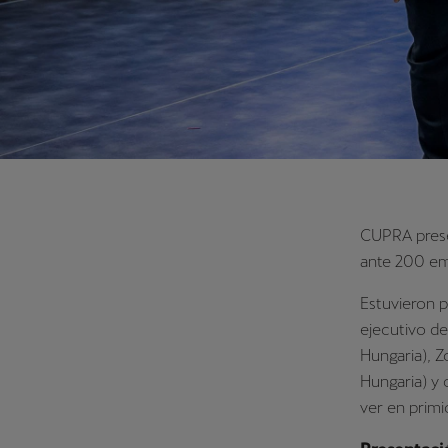
TERRAMAR
CUPRA prese
ante 200 emp
Estuvieron 
ejecutivo de
Hungaria), 
Hungaria) y 
ver en primi