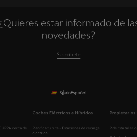
¿Quieres estar informado de la
novedades?
Suscríbete
Spain
Español
Coches Eléctricos e Híbridos
Propietario
s CUPRA cerca de
Planifica tu ruta - Estaciones de recarga
Pide cita taller
eléctrica