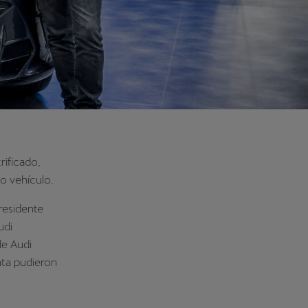
ificado,
o vehículo.
residente
udi
de Audi
nta pudieron