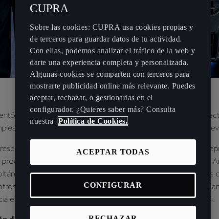
CUPRA
Sobre las cookies: CUPRA usa cookies propias y
de terceros para guardar datos de tu actividad.
Con ellas, podemos analizar el tráfico de la web y
darte una experiencia completa y personalizada.
Algunas cookies se comparten con terceros para
mostrarte publicidad online más relevante. Puedes
aceptar, rechazar, o gestionarlas en el
configurador. ¿Quieres saber más? Consulta
ntó en Győr (Hungría) el nuevo CUPRA Terramar, un SUV electr
nuestra
Política de Cookies.
leados de la fábrica Audi Hungaria, donde se producirá el nuev
presentes Wayne Griffiths, CEO de CUPRA, Markus Haupt (vicep
ACEPTAR TODAS
 producción y logística de SEAT S.A.), Alfons Dintner (CEO de A
Zoltán Les (miembro del consejo de producción de automóviles 
CONFIGURAR
otros representantes de Audi Hungaria. Los empleados de la pla
cia el vehículo que ellos mismos empezarán a fabricar en 2024.
RECHAZAR