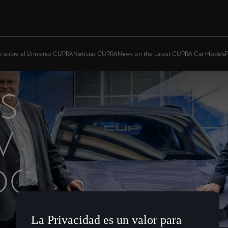
o sobre el Universo CUPRA
Noticias CUPRA
News on the Latest CUPRA Car Models
P
S
V
DO:
La Privacidad es un valor para