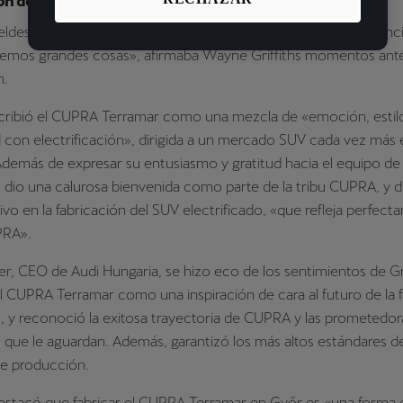
ón del CUPRA Terramar en Audi Hungaria
ldes con una gran visión y una forma de pensar poco convenci
aremos grandes cosas», afirmaba Wayne Griffiths momentos ante
n.
escribió el CUPRA Terramar como una mezcla de «emoción, estil
 con electrificación», dirigida a un mercado SUV cada vez más
demás de expresar su entusiasmo y gratitud hacia el equipo de
s dio una calurosa bienvenida como parte de la tribu CUPRA, y 
ivo en la fabricación del SUV electrificado, «que refleja perfect
RA».
er, CEO de Audi Hungaria, se hizo eco de los sentimientos de Gri
l CUPRA Terramar como una inspiración de cara al futuro de la 
, y reconoció la exitosa trayectoria de CUPRA y las prometedor
 que le aguardan. Además, garantizó los más altos estándares d
de producción.
estacó que fabricar el CUPRA Terramar en Győr es «una forma d