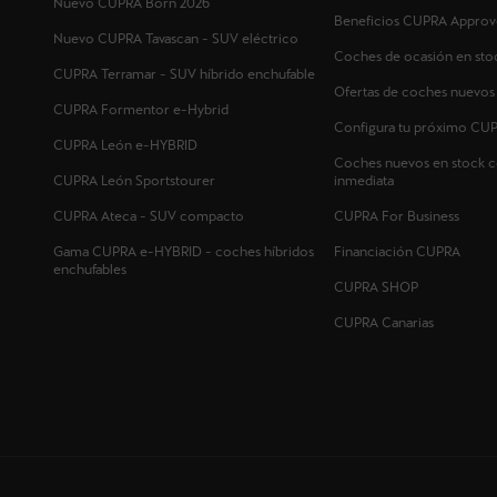
Nuevo CUPRA Born 2026
Beneficios CUPRA Approv
Nuevo CUPRA Tavascan - SUV eléctrico
Coches de ocasión en sto
CUPRA Terramar - SUV híbrido enchufable
Ofertas de coches nuevo
CUPRA Formentor e-Hybrid
Configura tu próximo CU
CUPRA León e-HYBRID
Coches nuevos en stock c
CUPRA León Sportstourer
inmediata
CUPRA Ateca - SUV compacto
CUPRA For Business
Gama CUPRA e-HYBRID - coches híbridos
Financiación CUPRA
enchufables
CUPRA SHOP
CUPRA Canarias