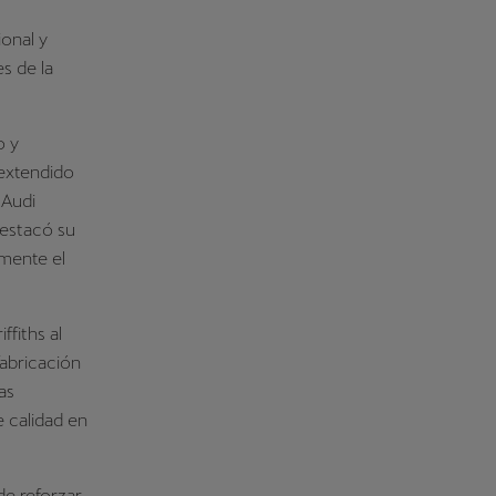
onal y
s de la
o y
 extendido
 Audi
destacó su
amente el
ffiths al
fabricación
as
e calidad en
e reforzar