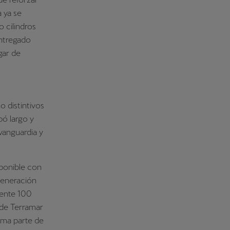
 ya se
 cilindros
ntregado
gar de
 distintivos
ó largo y
vanguardia y
sponible con
generación
mente 100
 de Terramar
rma parte de