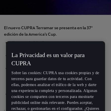
El nuevo CUPRA Terramar se presenta en la 37ª
edición de la America’s Cup.
El nuevo CUPRA Terramar es un SUV deportivo y
electrificado que rinde homenaje al circuito Terramar.
La Privacidad es un valor para
CUPRA Terramar, la nueva manera de entender el
diseño de CUPRA con un estilo valiente y decidido.
CUPRA
El CUPRA Cube de Barcelona marca el inicio de la 37ª
Sobre las cookies: CUPRA usa cookies propias y de
Louis Vuitton America’s Cup Barcelona y desvela los
terceros para guardar datos de tu actividad. Con
primeros detalles del CUPRA Terramar antes de su
ellas, podemos analizar el tráfico de la web y darte
estreno mundial.
una experiencia completa y personalizada. Algunas
Sigue el evento en directo
el 3 de septiembre a partir
cookies se comparten con terceros para mostrarte
de las 12:15h.
publicidad online más relevante. Puedes aceptar,
rechazar, o gestionarlas en el configurador. ¿Quieres