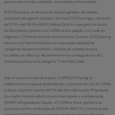
automovilismo más sostenible, innovadora y emocionante.
El EKS Racing es un reconocido equipo ganador de carreras,
propiedad del vigente campeón del Pure ETCR (y antiguo campeón
del DTM y del FIA World RX) Mattias Ekström, que ganó los títulos
de fabricantes y pilotos con CUPRA el año pasado. Con sede en
Fagersta, a 175 km al noroeste de Estocolmo (Suecia), el EKS Racing
tiene un rico historial de éxitos en una amplia variedad de
categorías del automovilismo, incluidas las carreras en pista,
los
rallies
y el
rallycross
. Recientemente ha conseguido los dos
primeros puestos en la categoría T3 del Rally Dakar.
Bajo el nuevo nombre de equipo, CUPRA EKS Racing, la
colaboración se seguirá desarrollando y compitiendo con el CUPRA
e-Racer, el primer turismo 100 % eléctrico del mundo. Propulsado
por cuatro motores eléctricos en el eje trasero y una batería de
65 kWh refrigerada por líquido, el CUPRA e-Racer genera una
potencia máxima combinada de 500 kW (680 CV) y ofrece un par
máximo de 960 Nm. Este avanzado coche de carreras eléctrico