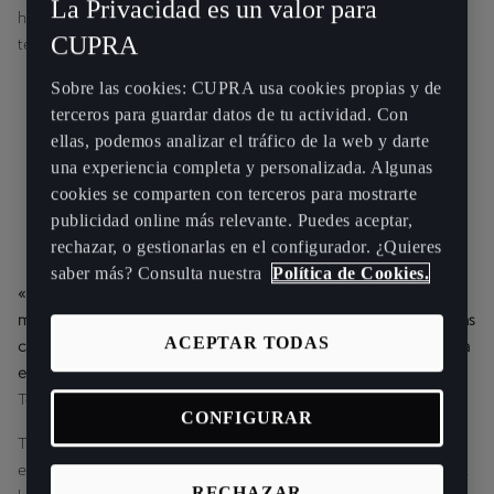
La Privacidad es un valor para
ha quedado segundo en LMP2 en el 24 Hours of Le Mans (2021) y
CUPRA
tercero en la Petit Le Mans (2019).
Sobre las cookies: CUPRA usa cookies propias y de
terceros para guardar datos de tu actividad. Con
ellas, podemos analizar el tráfico de la web y darte
una experiencia completa y personalizada. Algunas
cookies se comparten con terceros para mostrarte
publicidad online más relevante. Puedes aceptar,
rechazar, o gestionarlas en el configurador. ¿Quieres
saber más? Consulta nuestra
Política de Cookies.
«Estoy muy motivado. Creo que va a ser una gran experiencia para
mí, ya que el campeonato ETCR de la FIA es un paso adelante en las
ACEPTAR TODAS
carreras eléctricas. Es un orgullo haberme unido a CUPRA EKS para
esta aventura. Estamos muy decididos y el objetivo es ganar»
,
dijo
Tom Blomqvist, piloto del CUPRA EKS.
CONFIGURAR
Tras iniciar su carrera automovilística en Alemania, Tambay, nacido
en París e hijo del ganador de carreras de Fórmula 1 Patrick Tambay,
RECHAZAR