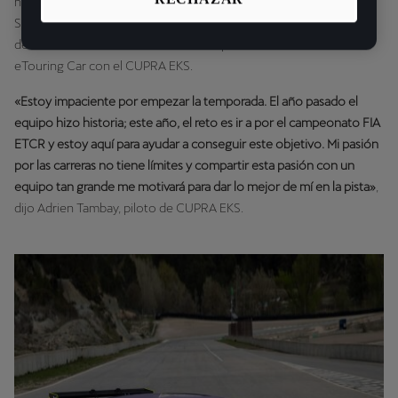
ha corrido en la Fórmula 3 Euroseries, Auto GP, GP3 (ganando en
Spa-Francorchamps) y en el DTM. Al igual que Blomqvist, el piloto
de 31 años debutará este año en la Copa del Mundo FIA ETCR
eTouring Car con el CUPRA EKS.
«Estoy impaciente por empezar la temporada. El año pasado el
equipo hizo historia; este año, el reto es ir a por el campeonato FIA
ETCR y estoy aquí para ayudar a conseguir este objetivo. Mi pasión
por las carreras no tiene límites y compartir esta pasión con un
equipo tan grande me motivará para dar lo mejor de mí en la pista»
,
dijo Adrien Tambay, piloto de CUPRA EKS.