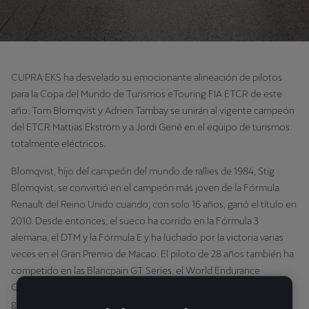
CUPRA EKS ha desvelado su emocionante alineación de pilotos
para la Copa del Mundo de Turismos eTouring FIA ETCR de este
año: Tom Blomqvist y Adrien Tambay se unirán al vigente campeón
del ETCR Mattias Ekström y a Jordi Gené en el equipo de turismos
totalmente eléctricos.
Blomqvist, hijo del campeón del mundo de rallies de 1984, Stig
Blomqvist, se convirtió en el campeón más joven de la Fórmula
Renault del Reino Unido cuando, con solo 16 años, ganó el título en
2010. Desde entonces, el sueco ha corrido en la Fórmula 3
alemana, el DTM y la Fórmula E y ha luchado por la victoria varias
veces en el Gran Premio de Macao. El piloto de 28 años también ha
competido en las Blancpain GT Series, el World Endurance
Championship de la FIA y el Campeonato IMSA SportsCar, ha
ganado el 24 Hours of Spa (2018) y el Daytona 24 Hours (2022), y