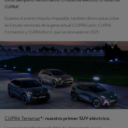
como siempre lo hemos hecho. El futuro es eléctrico. El futuro es
CUPRA”.
Durante el evento Impulso Imparable, también dimos pistas sobre
las futuras versiones de la gama actual (CUPRA León, CUPRA
Formentor y CUPRA Born), que se renovarán en 2025.
CUPRA Terramar
*: nuestro primer SUV eléctrico.
La tecnología híbrida enchufable ha demostrado que la