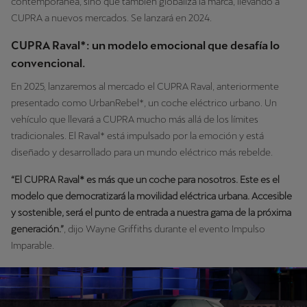
contemporánea, sino que también globaliza la marca, llevando a
CUPRA a nuevos mercados. Se lanzará en 2024.
CUPRA Raval*: un modelo emocional que desafía lo
convencional.
En 2025, lanzaremos al mercado el CUPRA Raval, anteriormente
presentado como UrbanRebel*, un coche eléctrico urbano. Un
vehículo que llevará a CUPRA mucho más allá de los límites
tradicionales. El Raval* está impulsado por la emoción y está
diseñado y desarrollado para un mundo eléctrico más rebelde.
“El CUPRA Raval* es más que un coche para nosotros. Este es el
modelo que democratizará la movilidad eléctrica urbana. Accesible
y sostenible, será el punto de entrada a nuestra gama de la próxima
generación.”
, dijo Wayne Griffiths durante el evento Impulso
Imparable.