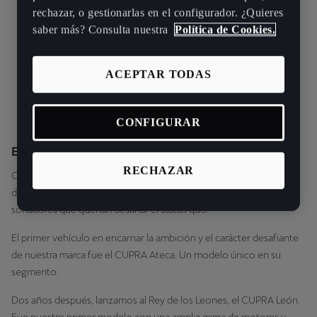
rechazar, o gestionarlas en el configurador. ¿Quieres
saber más? Consulta nuestra
Política de Cookies.
ACEPTAR TODAS
CONFIGURAR
El increíble viaje de CUPRA.
RECHAZAR
CUPRA se lanzó en 2018 con la ambición de reinventar la
deportividad contemporánea, impulsada por unos pocos
soñadores que querían desafiar el status quo.
El primer vehículo en encarnar la ambición y el carácter desafiante
de nuestra marca fue el CUPRA Ateca. Un modelo único en su
segmento.
Dos años después, lanzamos al Rey de los Leones, el CUPRA León.