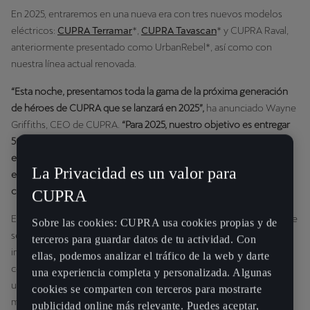
En 2025, entraremos en una nueva era con tres nuevos modelos
eléctricos:
CUPRA Terramar
*,
CUPRA Tavascan
* y CUPRA Raval,
anteriormente presentado como UrbanRebel*, así como con
nuestra línea actual renovada.
“Esta noche, presentamos toda la gama de la próxima generación
de héroes de CUPRA que se lanzará en 2025”,
ha anunciado Wayne
Griffiths, CEO de CUPRA.
“Para 2025, nuestro objetivo es entregar
500.000 automóviles por año y seguir adelante con nuestra
expansión internacional hacia nuevos mercados, así como entrar
La Privacidad es un valor para
en nuevos segmentos. Para conseguirlo, son las personas las que
cuentan. Porque al final, son las personas las que hacen la marca”.
CUPRA
El evento Impulso Imparable tuvo lugar en Terramar (Sitges), donde
Sobre las cookies: CUPRA usa cookies propias y de
se reunieron medios internacionales, representantes
terceros para guardar datos de tu actividad. Con
institucionales, socios colaboradores y embajadores de CUPRA
ellas, podemos analizar el tráfico de la web y darte
como la ganadora del Balón de Oro Alexia Putellas. También se
una experiencia completa y personalizada. Algunas
unieron al evento representantes del Grupo Volkswagen, así como
cookies se comparten con terceros para mostrarte
miembros de las familias Piëch y Porsche.
publicidad online más relevante. Puedes aceptar,