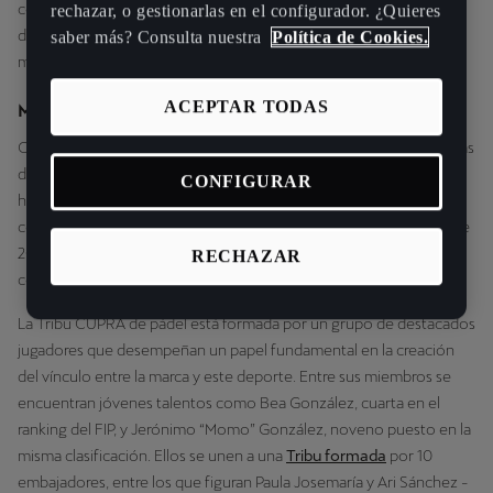
con la Federación Internacional de Pádel y la Federación Española
rechazar, o gestionarlas en el configurador. ¿Quieres
de Pádel y patrocinando el
Premier Pádel,
el circuito profesional
saber más? Consulta nuestra
Política de Cookies.
más importante que existe en la actualidad.
ACEPTAR TODAS
MARCA PIONERA EN LA REVOLUCIÓN DEL PÁDEL
CUPRA entró en el mundo del pádel en 2019 y desde entonces más
de 20 delegaciones de CUPRA en Europa y en el resto del mundo
CONFIGURAR
han organizado torneos y ha creado equipos oficiales, trabajando
con distintas federaciones. Actualmente, la marca patrocina más de
20 torneos internacionales y 130 locales en 14 países, colaborando
RECHAZAR
con 11 federaciones nacionales y 140 clubes.
La Tribu CUPRA de pádel está formada por un grupo de destacados
jugadores que desempeñan un papel fundamental en la creación
del vínculo entre la marca y este deporte. Entre sus miembros se
encuentran jóvenes talentos como Bea González, cuarta en el
ranking del FIP, y Jerónimo “Momo” González, noveno puesto en la
misma clasificación. Ellos se unen a una
Tribu formada
por 10
embajadores, entre los que figuran Paula Josemaría y Ari Sánchez -