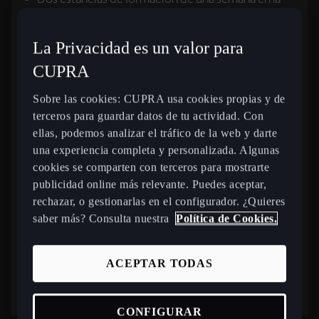
Academia MM (todos los gastos cubiertos,
incluidos viajes, alojamiento, comidas y
La Privacidad es un valor para
formación).
CUPRA
Seguimiento mensual y control del desarrollo por
Sobre las cookies: CUPRA usa cookies propias y de
parte de la Academia MM y CUPRA a lo largo del
terceros para guardar datos de tu actividad. Con
año.
ellas, podemos analizar el tráfico de la web y darte
una experiencia completa y personalizada. Algunas
Préstamo de coche CUPRA.
cookies se comparten con terceros para mostrarte
publicidad online más relevante. Puedes aceptar,
Una beca de hasta 10 000 € por jugador (a definir
rechazar, o gestionarlas en el configurador. ¿Quieres
conjuntamente con CUPRA y MM Academy, que
saber más? Consulta nuestra
Política de Cookies.
cubrirá áreas como entrenamiento, viajes,
nutrición, logística o apoyo psicológico).
ACEPTAR TODAS
Inclusión del logotipo de CUPRA en su equipación
oficial.
CONFIGURAR