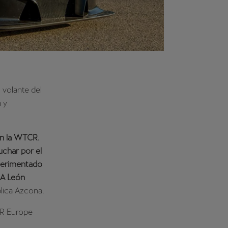
 volante del
 y
n la WTCR.
uchar por el
xperimentado
RA León
lica Azcona.
CR Europe