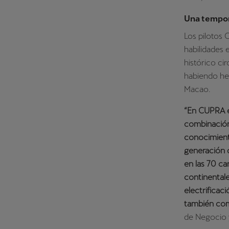
Una tempo
Los pilotos
habilidades 
histórico ci
habiendo hec
Macao.
“En CUPRA e
combinación 
conocimiento
generación 
en las 70 ca
continentale
electrificac
también com
de Negocio 