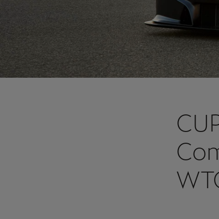
CUP
Com
WTC