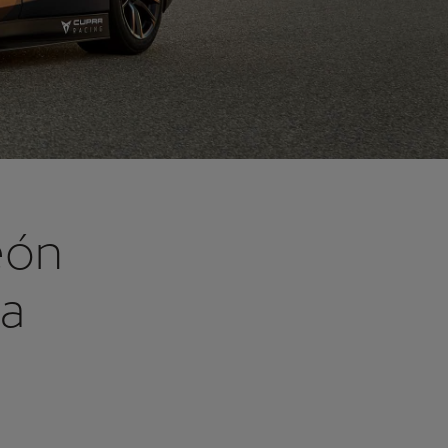
eón
la