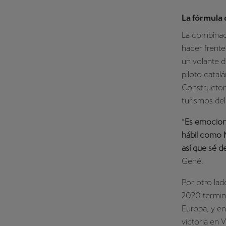
La fórmula d
La combinaci
hacer frente
un volante d
piloto cata
Constructore
turismos de
“
Es emocion
hábil como 
así que sé d
Gené.
Por otro lad
2020 terminó
Europa, y e
victoria en V