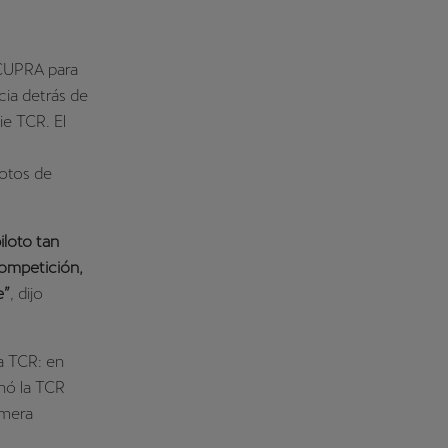
 CUPRA para
cia detrás de
ie TCR. El
lotos de
loto tan
Competición,
e”
, dijo
la TCR: en
nó la TCR
imera