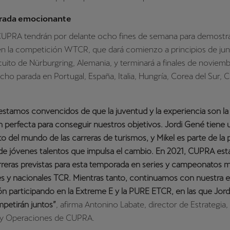
rada emocionante
 CUPRA tendrán por delante ocho fines de semana para demostra
en la competición WTCR, que dará comienzo a principios de jun
rcuito de Nürburgring, Alemania, y terminará a finales de noviemb
ho parada en Portugal, España, Italia, Hungría, Corea del Sur, C
stamos convencidos de que la juventud y la experiencia son la
perfecta para conseguir nuestros objetivos. Jordi Gené tiene 
 del mundo de las carreras de turismos, y Mikel es parte de la 
de jóvenes talentos que impulsa el cambio. En 2021, CUPRA est
rreras previstas para esta temporada en series y campeonatos m
s y nacionales TCR. Mientras tanto, continuamos con nuestra e
ión participando en la Extreme E y la PURE ETCR, en las que Jordi
petirán juntos”
, afirma Antonino Labate, director de Estrategia,
y Operaciones de CUPRA.