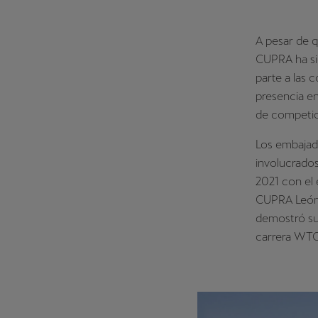
A pesar de 
CUPRA ha sid
parte a las 
presencia e
de competici
Los embajad
involucrados
2021 con el
CUPRA León 
demostró su 
carrera WT