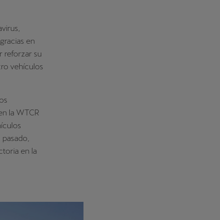
virus,
gracias en
r reforzar su
ro vehículos
bos
n en la WTCR
ículos
 pasado,
toria en la