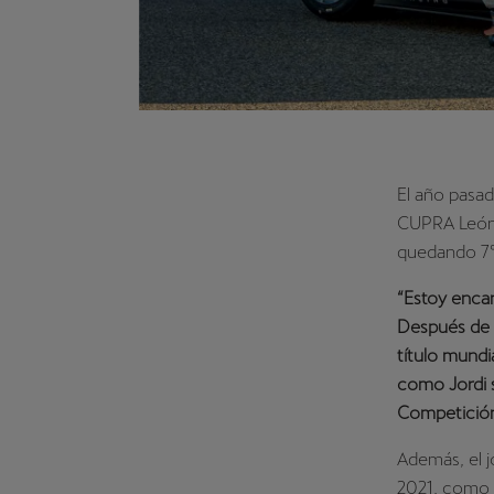
El año pasad
CUPRA León 
quedando 7º e
“Estoy enca
Después de d
título mundi
como Jordi 
Competición
Además, el 
2021, como 