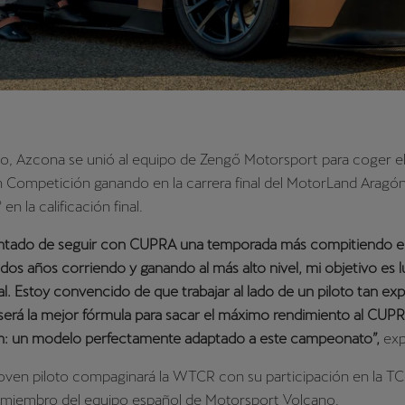
o, Azcona se unió al equipo de Zengő Motorsport para coger el
Competición ganando en la carrera final del MotorLand Aragón
n la calificación final.
ntado de seguir con CUPRA una temporada más compitiendo e
os años corriendo y ganando al más alto nivel, mi objetivo es l
al. Estoy convencido de que trabajar al lado de un piloto tan e
será la mejor fórmula para sacar el máximo rendimiento al CUP
: un modelo perfectamente adaptado a este campeonato”,
exp
joven piloto compaginará la WTCR con su participación en la T
miembro del equipo español de Motorsport Volcano.