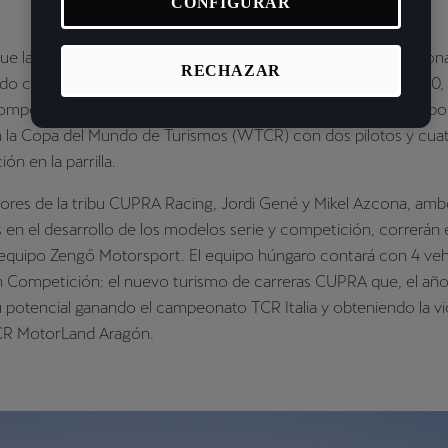
CONFIGURAR
que la temporada ha estado marcada por la pandemia del Corona
RECHAZAR
o capaz de mantener su espíritu competitivo durante el 2020, 
competiciones online. La marca mira hacia el futuro y apuesta po
n la Copa del Mundo de Turismos (WTCR) con dos pilotos y cuat
ón en la parrilla.
ores de la tribu CUPRA Racing, Jordi Gené y Mikel Azcona, am
 en el desarrollo de los modelos serie y competición, correrá
 equipo Zengő Motorsport. El equipo húngaro contará con 4 veh
Competición: el nuevo turismo de carreras CUPRA que, el año
potencial ganando el campeonato TCR Italia y obteniendo la vic
CR MotorLand Aragón.