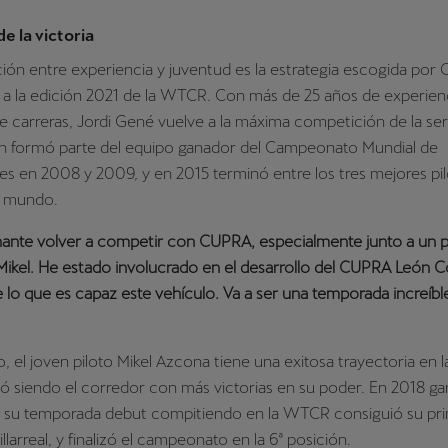
e la victoria
ón entre experiencia y juventud es la estrategia escogida por
 a la edición 2021 de la WTCR. Con más de 25 años de experien
e carreras, Jordi Gené vuelve a la máxima competición de la ser
lán formó parte del equipo ganador del Campeonato Mundial de
s en 2008 y 2009, y en 2015 terminó entre los tres mejores pi
l mundo.
ante volver a competir con CUPRA, especialmente junto a un pi
Mikel. He estado involucrado en el desarrollo del CUPRA León 
e lo que es capaz este vehículo. Va a ser una temporada increíbl
o, el joven piloto Mikel Azcona tiene una exitosa trayectoria en 
 siendo el corredor con más victorias en su poder. En 2018 ga
n su temporada debut compitiendo en la WTCR consiguió su pr
illarreal, y finalizó el campeonato en la 6ª posición.