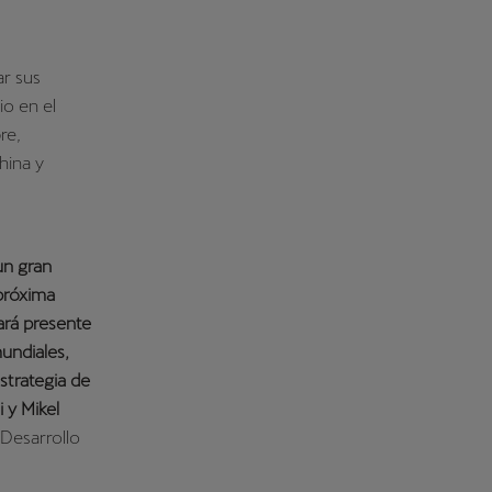
r sus
io en el
re,
hina y
un gran
próxima
ará presente
undiales,
strategia de
 y Mikel
 Desarrollo