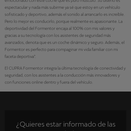
emocionado con este coche que es puro músculo. Su diseño es
espectacular y nada más subirme ya sé que estoy en un vehículo
sofisticado y deportivo, además el sonido al arrancarlo es increíble.
Pero lo mejor es conducirlo, porque realmente es apasionante. La
deportividad del Formentor encaja al 100% con mis valores y
gracias a su tecnología con los asistentes de seguridad más
avanzados, denota que es un coche dinámico y seguro. Además, el
Formentor es perfecto para compaginar mi vida familiar con mi
faceta deportiva”.
El CUPRA Formentor integra la última tecnología de conectividad y
seguridad, con los asistentes a la conducción más innovadores y
con funciones online dentro y fuera del vehículo.
¿Quieres estar informado de las