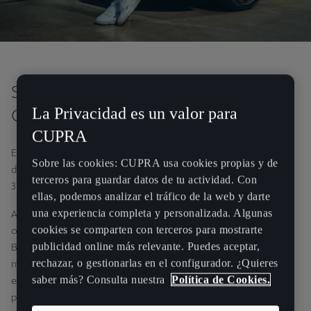
Saúl Craviotto, al volante de su nuevo
La Privacidad es un valor para
CUPRA Formentor.
CUPRA
El piragüista olímpico y embajador de CUPRA, Saúl Craviotto, ya
Sobre las cookies: CUPRA usa cookies propias y de
disfruta de su nuevo CUPRA Formentor VZ, con motor 2.0 TSI de
terceros para guardar datos de tu actividad. Con
310 CV, cambio DSG y tracción integral 4Drive.
ellas, podemos analizar el tráfico de la web y darte
una experiencia completa y personalizada. Algunas
A sus 36 años, es el deportista español en activo con más éxitos
cookies se comparten con terceros para mostrarte
olímpicos. Oro en Pekín 2008, Plata en Londres 2012, y Oro y
publicidad online más relevante. Puedes aceptar,
Bronce en Río de Janeiro 2016. Además, acumula más de 20
rechazar, o gestionarlas en el configurador. ¿Quieres
medallas entre Juegos Olímpicos y campeonatos mundiales y
saber más? Consulta nuestra
Política de Cookies.
europeos de piragüismo. Actualmente, se encuentra entrenando
para el siguiente desafío: los JJOO de Tokio 2021.