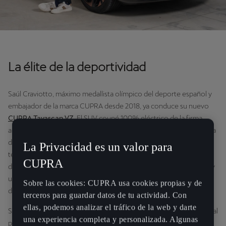
La élite de la deportividad
Saúl Craviotto, máximo medallista olímpico del deporte español y
embajador de la marca CUPRA desde 2018, ya conduce su nuevo
CUPRA Tavascan VZ
. El SUV coupé 100% eléctrico de la firma
automovilística cumple con todas las expectativas de un deportista
de élite: combina la sostenibilidad de un modelo 100% eléctrico,
La Privacidad es un valor para
tecnología de vanguardia como la tracción total que ofrecen sus
CUPRA
dos motores eléctricos, prestaciones deportivas gracias a 340 CV y
un diseño disruptivo, adaptándose perfectamente al estilo de vida
Sobre las cookies: CUPRA usa cookies propias y de
de Craviotto.
terceros para guardar datos de tu actividad. Con
ellas, podemos analizar el tráfico de la web y darte
Sin duda, el nuevo
CUPRA Tavascan
se convierte en la opción ideal
una experiencia completa y personalizada. Algunas
para Saúl por su amplio habitáculo de cinco plazas y maletero de