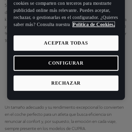
cookies se comparten con terceros para mostrarte
540 litros y la gran autonomía que le aporta en sus continuos
publicidad online más relevante. Puedes aceptar,
desplazamientos. Así, el Tavascan VZ dispone de una batería de 77
rechazar, o gestionarlas en el configurador. ¿Quieres
kWh de capacidad neta que le otorgan hasta 520 km de autonomía
saber más? Consulta nuestra
Política de Cookies.
y carga rápida en corriente continua, que permite pasar del 10 al 80
% de la capacidad de la batería en menos de 30 minutos, y obtener
100 km de autonomía en sólo 7 minutos.
ACEPTAR TODAS
CONFIGURAR
RECHAZAR
Un tamaño adecuado y su rendimiento excepcional lo convierten
en el coche perfecto para un atleta que busca eficiencia sin
renunciar al confort y, por supuesto, la emoción en cada viaje,
siempre presente en los modelos de CUPRA.