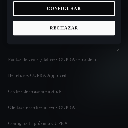
CONFIGURAR
CUPRA Ateca - SUV compacto
RECHAZAR
Gama CUPRA e-HYBRID - coches híbridos enchufables
Puntos de venta y talleres CUPRA cerca de ti
Beneficios CUPRA Approved
Coches de ocasión en stock
Ofertas de coches nuevos CUPRA
Configura tu próximo CUPRA