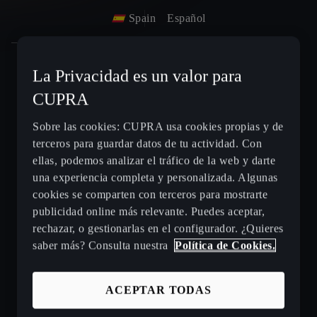
Spain
Español
La Privacidad es un valor para
Nuevo CUPRA Raval
CUPRA
Nuevo CUPRA Born 2026
Sobre las cookies: CUPRA usa cookies propias y de
terceros para guardar datos de tu actividad. Con
Nuevo CUPRA Tavascan - SUV eléctrico
ellas, podemos analizar el tráfico de la web y darte
una experiencia completa y personalizada. Algunas
cookies se comparten con terceros para mostrarte
CUPRA Terramar - SUV híbrido enchufable
publicidad online más relevante. Puedes aceptar,
rechazar, o gestionarlas en el configurador. ¿Quieres
CUPRA Formentor e-Hybrid
saber más? Consulta nuestra
Política de Cookies.
CUPRA León e-HYBRID
ACEPTAR TODAS
CUPRA León Sportstourer