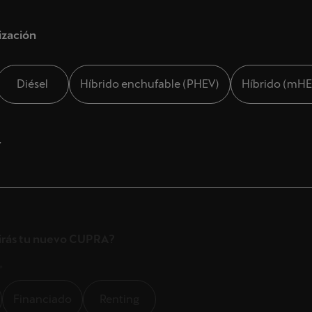
ización
Diésel
Híbrido enchufable (PHEV)
Híbrido (mHE
o *
r
ON TERRY
irás tu nuevo CUPRA?
FERNANDEZ MURUBE, 34
nal de contacto preferido?
LLA
*
*
Financiado
Renting