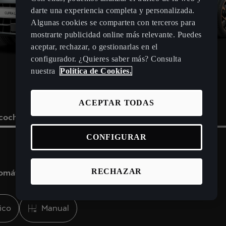
darte una experiencia completa y personalizada.
Algunas cookies se comparten con terceros para
mostrarte publicidad online más relevante. Puedes
aceptar, rechazar, o gestionarlas en el
configurador. ¿Quieres saber más? Consulta
nuestra
Política de Cookies.
ACEPTAR TODAS
 coche
Elige un punto de venta
Tus datos
CONFIGURAR
les sobre ti y cómo debemos contactar cuando la oferta esté lis
RECHAZAR
tomático?
udad, un código postal o una dirección
acto
ico
Manual