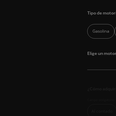
Nombre *
Tipo de motor
Apellidos *
Gasolina
Teléfon
Elige un moto
E-mail *
AUTOMOCI
¿Cómo adquir
AVENIDA. 
¿Cuál es tu ca
41007
,
SEVI
Campo obligatorio 
Campo obligatorio 
Al contado