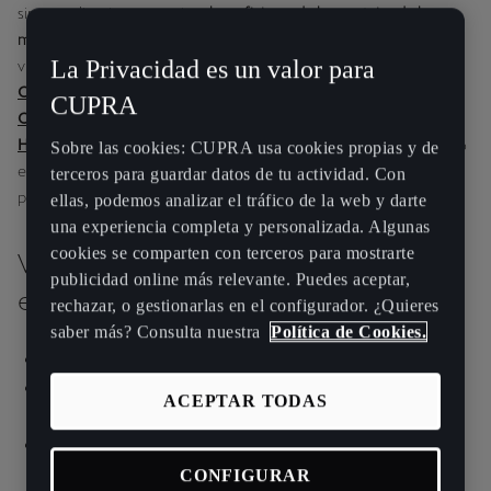
sin complicaciones, y quiere
beneficiarse de las ventajas de la
movilidad eléctrica en el día a día
, sin renunciar a la potencia en
La Privacidad es un valor para
viajes largos. CUPRA ofrece esta tecnología en modelos como el
CUPRA Formentor e-HYBRID
, el
CUPRA León e-HYBRID
, el
CUPRA
CUPRA León Sportstourer e-HYBRID
y el
CUPRA Terramar e-
HYBRID
, todos ellos pensados para ofrecer una conducción 100%
Sobre las cookies: CUPRA usa cookies propias y de
eléctrica con autonomías de hasta 130km, más sostenible, sin
terceros para guardar datos de tu actividad. Con
perder el carácter deportivo que define a la marca.
ellas, podemos analizar el tráfico de la web y darte
una experiencia completa y personalizada. Algunas
cookies se comparten con terceros para mostrarte
Ventajas del CUPRA híbrido
publicidad online más relevante. Puedes aceptar,
enchufable:
rechazar, o gestionarlas en el configurador. ¿Quieres
saber más? Consulta nuestra
Política de Cookies.
Conducción 100% eléctrica en trayectos urbanos.
Hasta 130km de autonomía eléctrica y 900km de
ACEPTAR TODAS
autonomía combinada
Ahorro en combustible y menor impacto
medioambiental
CONFIGURAR