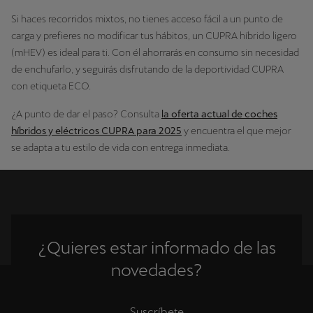
Si haces recorridos mixtos, no tienes acceso fácil a un punto de
carga y prefieres no modificar tus hábitos, un CUPRA híbrido ligero
(mHEV) es ideal para ti. Con él ahorrarás en consumo sin necesidad
de enchufarlo, y seguirás disfrutando de la deportividad CUPRA
con etiqueta ECO.
¿A punto de dar el paso? Consulta
la oferta actual de coches
híbridos y eléctricos CUPRA para 2025
y encuentra el que mejor
se adapta a tu estilo de vida con entrega inmediata.
¿Quieres estar informado de las
novedades?
Suscríbete