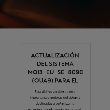
ACTUALIZACIÓN
DEL SISTEMA
MOI3_EU_SE_8090L
(OUA9) PARA EL
CUPRA ATECA
Esta última versión aporta
importantes mejoras del sistema
destinadas a optimizar la
experiencia del usuario en general,