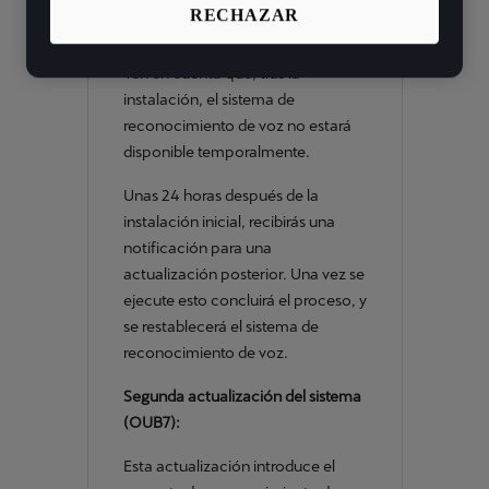
RECHAZAR
los menús.
Ten en cuenta que, tras la
instalación, el sistema de
reconocimiento de voz no estará
disponible temporalmente.
Unas 24 horas después de la
instalación inicial, recibirás una
notificación para una
actualización posterior. Una vez se
ejecute esto concluirá el proceso, y
se restablecerá el sistema de
reconocimiento de voz.
Segunda actualización del sistema
(OUB7):
Esta actualización introduce el