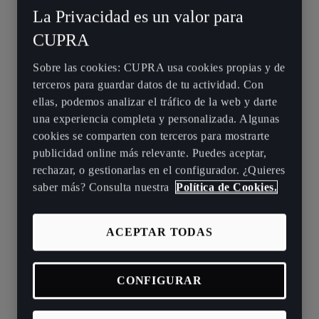
CUPRA LEÓN Y
La Privacidad es un valor para
Esta actualización se realiza en 2
FORMENTOR
pasos.
CUPRA
Primera actualización del sistema
Sobre las cookies: CUPRA usa cookies propias y de
(OUB6):
terceros para guardar datos de tu actividad. Con
ellas, podemos analizar el tráfico de la web y darte
Esta actualización incluye las
una experiencia completa y personalizada. Algunas
siguientes mejoras y correcciones
cookies se comparten con terceros para mostrarte
de errores del sistema:
publicidad online más relevante. Puedes aceptar,
Perfeccionamiento del
rechazar, o gestionarlas en el configurador. ¿Quieres
saber más? Consulta nuestra
Política de Cookies.
sistema de
reconocimiento de voz.
Sincronización precisa del
ACEPTAR TODAS
sistema para mejorar la
estabilidad y el
CONFIGURAR
rendimiento.
Ajustes en la disposición
visual y la organización de