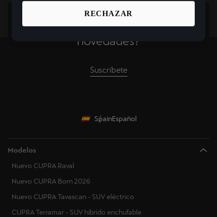
RECHAZAR
¿Quieres estar informado de las
novedades?
Suscríbete
Spain
Español
Modelos
Nuevo CUPRA Raval
Nuevo CUPRA Born 2026
Nuevo CUPRA Tavascan - SUV eléctrico
CUPRA Terramar - SUV híbrido enchufable