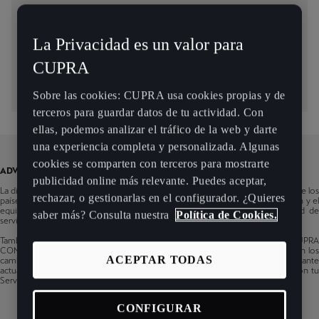
Modelos
La Privacidad es un valor para
CUPRA
Infotainment
Sobre las cookies: CUPRA usa cookies propias y de
terceros para guardar datos de tu actividad. Con
ellas, podemos analizar el tráfico de la web y darte
una experiencia completa y personalizada. Algunas
cookies se comparten con terceros para mostrarte
ADVERTENCIA
publicidad online más relevante. Puedes aceptar,
La disponibilidad de los servicios CUPRA CONNECT puede variar en función de los
rechazar, o gestionarlas en el configurador. ¿Quieres
países, los modelos, sus sistemas de Infotainment, los periodos de producción y el
equipamiento del vehículo. Puedes utilizar el filtro para ver la disponibilidad de
saber más? Consulta nuestra
Política de Cookies.
servicios del coche CUPRA en concreto.
También puedes comprobar la disponibilidad general de los servicios CUPRA
CONNECT en esta herramienta, pero es solo a título informativo. Se reservan los
ACEPTAR TODAS
cambios de contenido. Algunas funciones pueden estar disponibles mediante
actualizaciones de software. Si quieres más información, contacta siempre con tu
Servicio técnico de CUPRA.
CONFIGURAR