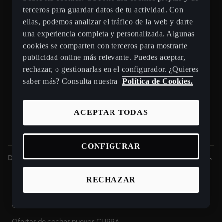
Nuevo CUPRA Raval
terceros para guardar datos de tu actividad. Con
ellas, podemos analizar el tráfico de la web y darte
Nuevo CUPRA Born 2026
una experiencia completa y personalizada. Algunas
Nuevo CUPRA Tavascan - SUV eléctrico
cookies se comparten con terceros para mostrarte
CUPRA Terramar - SUV híbrido enchufable
publicidad online más relevante. Puedes aceptar,
rechazar, o gestionarlas en el configurador. ¿Quieres
CUPRA Formentor e-Hybrid
saber más? Consulta nuestra
Política de Cookies.
CUPRA León e-HYBRID
CUPRA León Sportstourer
ACEPTAR TODAS
CUPRA Ateca - SUV compacto
Gama CUPRA e-HYBRID - coches híbridos enchufables
CONFIGURAR
Descubre CUPRA
Puntos de venta y talleres CUPRA cerca de ti
RECHAZAR
Beneficios CUPRA Approved
Coches de ocasión en stock
Ofertas de coches nuevos CUPRA