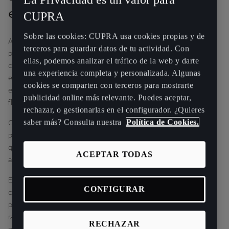
electrificado?
CUPRA
Sobre las cookies: CUPRA usa cookies propias y de
A temperaturas más bajas, la batería de un coche electrificado
terceros para guardar datos de tu actividad. Con
puede sufrir una leve disminución de la autonomía y tiempos de
ellas, podemos analizar el tráfico de la web y darte
carga más largos. Sin embargo, los vehículos CUPRA vienen
una experiencia completa y personalizada. Algunas
equipados con sistemas de gestión térmica que minimizan estos
cookies se comparten con terceros para mostrarte
efectos y garantizan que tu experiencia de conducción siga siendo
publicidad online más relevante. Puedes aceptar,
fluida y fiable incluso con frío.
rechazar, o gestionarlas en el configurador. ¿Quieres
saber más? Consulta nuestra
Política de Cookies.
CUPRA tiene prestaciones como el frenado regenerativo, el
preacondicionamiento de la batería y la carga optimizada, con las
que nuestros vehículos eléctricos e híbridos enchufables pueden
ACEPTAR TODAS
ayudarte a pasar los meses más fríos sin problemas.
Esta situación no es exclusiva de los coches electrificados; los
CONFIGURAR
coches de gasolina y diésel también pueden experimentar
problemas de eficiencia en climas más fríos. La diferencia clave
radica en cómo podemos optimizar los vehículos electrificados
RECHAZAR