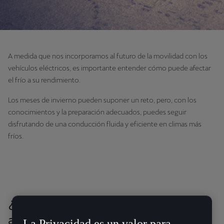
A medida que nos incorporamos al futuro de la movilidad con los
vehículos eléctricos, es importante entender cómo puede afectar
el frío a su rendimiento.
Los meses de invierno pueden suponer un reto, pero, con los
conocimientos y la preparación adecuados, puedes seguir
disfrutando de una conducción fluida y eficiente en climas más
fríos.
¿Cómo afectan las bajas temperaturas
a la batería de un vehículo
La Privacidad es un valor para