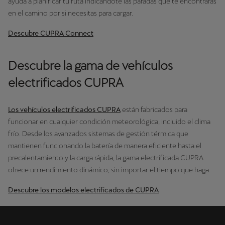
ayuda a planificar tu ruta indicándote las paradas que te encontrarás
en el camino por si necesitas para cargar.
Descubre CUPRA Connect
Descubre la gama de vehículos
electrificados CUPRA
Los vehículos electrificados CUPRA
están fabricados para
funcionar en cualquier condición meteorológica, incluido el clima
frío. Desde los avanzados sistemas de gestión térmica que
mantienen funcionando la batería de manera eficiente hasta el
precalentamiento y la carga rápida, la gama electrificada CUPRA
ofrece un rendimiento dinámico, sin importar el tiempo que haga.
Descubre los modelos electrificados de CUPRA