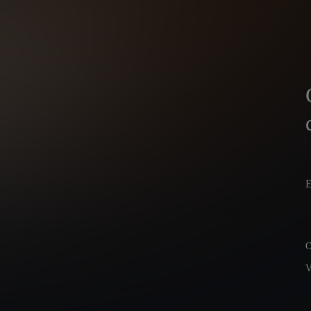
E
O
V