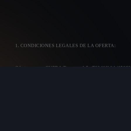
1. CONDICIONES LEGALES DE LA OFERTA:
Oferta para un CUPRA Terramar 1.5 eTSI 110kW (15
impuesto de matriculación, descuento de marca y conc
que financien un crédito mínimo de 18.000,00€ con u
contractuales).
Ejemplo: 48 cuotas de 250,00€ y si lo
27.280,07€ (calculada con 10.000 km anuales).
TAE
(1089,41€). TIN: 6,95%. Importe de los intereses: 8.154
al contado: 39.038,46€. Precio financiando 38.188,46€
hasta el 31/08/2026. Consumo medio combinado de 6 a
opcionales.