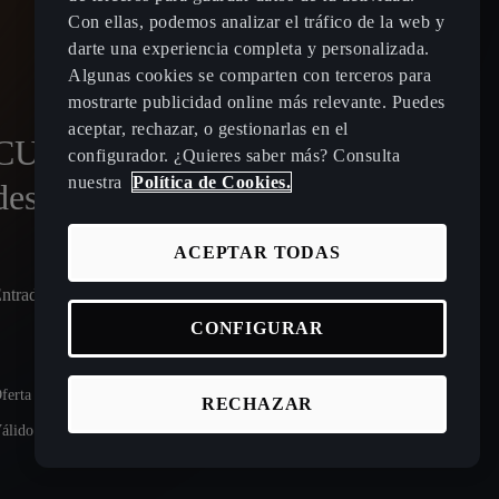
Con ellas, podemos analizar el tráfico de la web y
darte una experiencia completa y personalizada.
Algunas cookies se comparten con terceros para
mostrarte publicidad online más relevante. Puedes
aceptar, rechazar, o gestionarlas en el
CUPRA Terramar Híbrido
configurador. ¿Quieres saber más? Consulta
nuestra
Política de Cookies.
desde 250 €/mes¹
ACEPTAR TODAS
ntrada: 7.062,54 € | 48 meses | Cuota final en mes 48: 27.280,07 €
CONFIGURAR
ferta para un CUPRA Terramar 1.5 eTSI 110kW (150 CV) DSG 7
RECHAZAR
álido hasta el 31/08/2026.