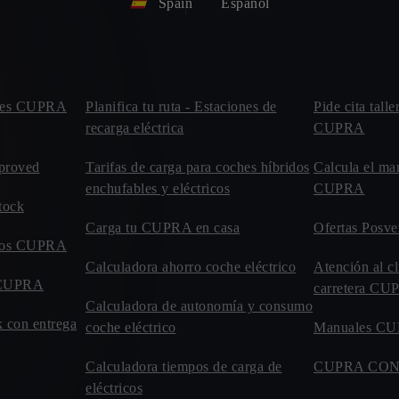
Spain
Español
leres CUPRA
Planifica tu ruta - Estaciones de
Pide cita talle
recarga eléctrica
CUPRA
proved
Tarifas de carga para coches híbridos
Calcula el ma
enchufables y eléctricos
CUPRA
tock
Carga tu CUPRA en casa
Ofertas Posve
evos CUPRA
Calculadora ahorro coche eléctrico
Atención al cl
o CUPRA
carretera C
Calculadora de autonomía y consumo
 con entrega
coche eléctrico
Manuales C
Calculadora tiempos de carga de
CUPRA CO
eléctricos