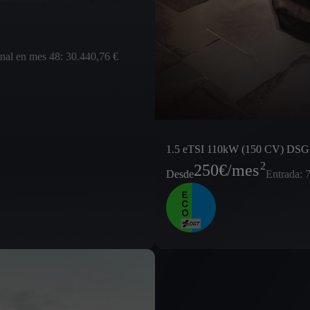
inal en mes 48: 30.440,76 €
1.5 eTSI 110kW (150 CV) DSG
2
250
€/mes
Desde
Entrada: 7