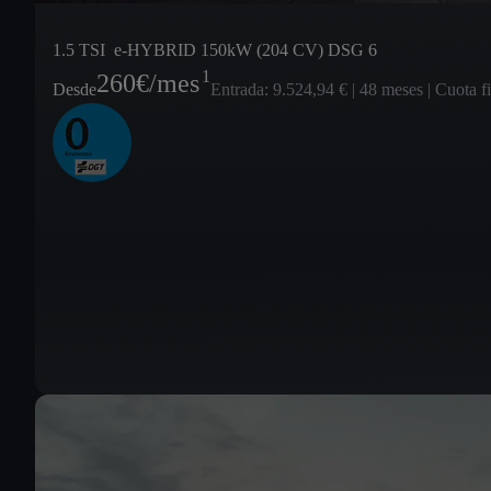
1.5 TSI e-HYBRID 150kW (204 CV) DSG 6
1
260
€/mes
Desde
Entrada: 9.524,94 € | 48 meses | Cuota f