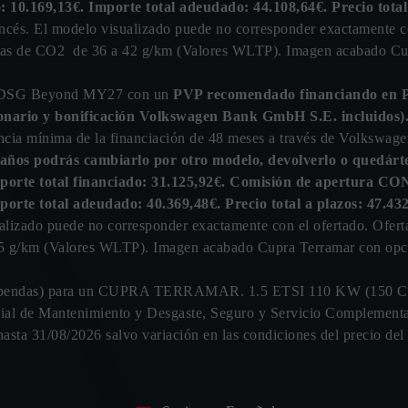
to: 10.169,13€. Importe total adeudado: 44.108,64€. Precio total
ncés. El modelo visualizado puede no corresponder exactamente c
das de CO2 de 36 a 42 g/km (Valores WLTP). Imagen acabado Cu
) DSG Beyond MY27 con un
PVP recomendado financiando en Pe
ionario y bonificación Volkswagen Bank GmbH S.E. incluidos)
cia mínima de la financiación de 48 meses a través de Volkswag
4 años podrás cambiarlo por otro modelo, devolverlo o quedárt
mporte total financiado: 31.125,92€. Comisión de apertura 
Importe total adeudado: 40.369,48€. Precio total a plazos: 47.4
ualizado puede no corresponder exactamente con el ofertado. Ofe
5 g/km (Valores WLTP). Imagen acabado Cupra Terramar con opci
lcobendas) para un CUPRA TERRAMAR. 1.5 ETSI 110 KW (150 CV)
icial de Mantenimiento y Desgaste, Seguro y Servicio Complementar
asta 31/08/2026 salvo variación en las condiciones del precio del