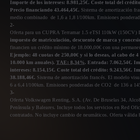
Importe de los intereses: 8.981,25€. Coste total del crédi
Precio financiando 43.464,45€.
Sistema de amortización fra
medio combinado de 1,6 a 1,8 l/100km. Emisiones pondera
2-
Oferta para un CUPRA Terramar 1.5 eTSI 110kW (150CV
impuesto de matriculación, descuento de marca y conces
financien un crédito mínimo de 18.000,00€ con una permanen
Ejemplo: 48 cuotas de 250,00€ y si lo deseas, al cabo de 
10.000 km anuales).
TAE: 8,34%
. Entrada: 7.062,54€. I
intereses: 8.154,15€. Coste total del crédito: 9.243,56€. 
38.188,46€.
Sistema de amortización francés. El modelo vis
6 a 6,4 l/100km. Emisiones ponderadas de CO2 de 136 a 14
3-
Oferta Volkswagen Renting, S.A. (Av. De Bruselas 34, A
Península y Baleares. Incluye todos los servicios en Red Of
contratado. No incluye cambio de neumáticos. Oferta válida h