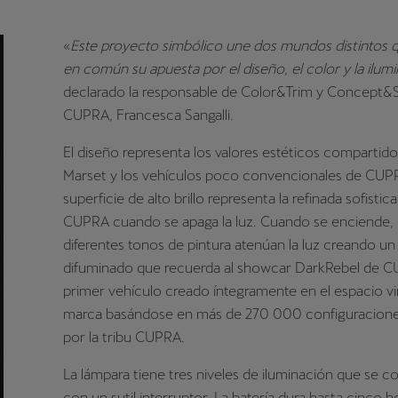
«
Este proyecto simbólico une dos mundos distintos 
en común su apuesta por el diseño, el color y la ilum
declarado la responsable de Color&Trim y Concept&S
CUPRA, Francesca Sangalli.
El diseño representa los valores estéticos compartido
Marset y los vehículos poco convencionales de CUP
superficie de alto brillo representa la refinada sofistic
CUPRA cuando se apaga la luz. Cuando se enciende, 
diferentes tonos de pintura atenúan la luz creando un
difuminado que recuerda al showcar DarkRebel de C
primer vehículo creado íntegramente en el espacio vir
marca basándose en más de 270 000 configuraciones
por la tribu CUPRA.
La lámpara tiene tres niveles de iluminación que se c
con un sutil interruptor. La batería dura hasta cinco h