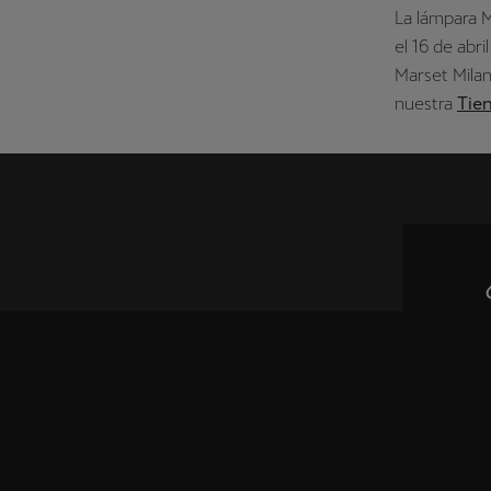
La lámpara 
el 16 de abr
Marset Milan
nuestra
Tie