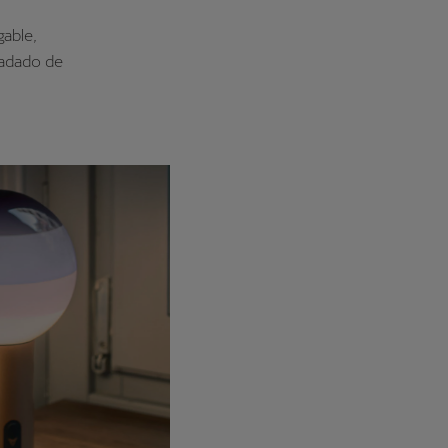
gable,
radado de