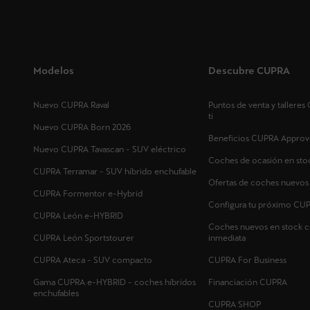
Modelos
Descubre CUPRA
Nuevo CUPRA Raval
Puntos de venta y tallere
ti
Nuevo CUPRA Born 2026
Beneficios CUPRA Approv
Nuevo CUPRA Tavascan - SUV eléctrico
Coches de ocasión en sto
CUPRA Terramar - SUV híbrido enchufable
Ofertas de coches nuevo
CUPRA Formentor e-Hybrid
Configura tu próximo CU
CUPRA León e-HYBRID
Coches nuevos en stock c
CUPRA León Sportstourer
inmediata
CUPRA Ateca - SUV compacto
CUPRA For Business
Gama CUPRA e-HYBRID - coches híbridos
Financiación CUPRA
enchufables
CUPRA SHOP