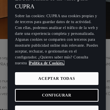
CUPRA
Sobre las cookies: CUPRA usa cookies propias y
de terceros para guardar datos de tu actividad.
Con ellas, podemos analizar el tráfico de la web y
darte una experiencia completa y personalizada.
Algunas cookies se comparten con terceros para
mostrarte publicidad online más relevante. Puedes
aceptar, rechazar, o gestionarlas en el
configurador. ¿Quieres saber más? Consulta
a segunda colaboración CUPRA y Marset tras el exitoso lanzami
nuestra
Política de Cookies.
UPRA
Chispa en 2021
, que estuvo expuesta en la tienda del Mo
ACEPTAR TODAS
 nuestra colaboración con Marset, presentamos una edición esp
t en una paleta de colores que evoca la personalidad y el espíri
 vez, en el CUPRA City Garage de Milán durante la Semana del 
CONFIGURAR