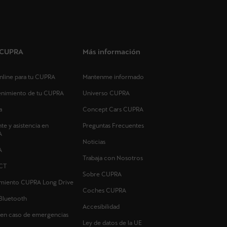
s CUPRA
Más información
 online para tu CUPRA
Mantenme informado
tenimiento de tu CUPRA
Universo CUPRA
a
Concept Cars CUPRA
nte y asistencia en
Preguntas Frecuentes
A
Noticias
A
Trabaja con Nosotros
CT
Sobre CUPRA
imiento CUPRA Long Drive
Coches CUPRA
Bluetooth
Accesibilidad
 en caso de emergencias
Ley de datos de la UE