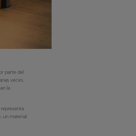
or parte del
arias veces.
an la
 representa
 un material