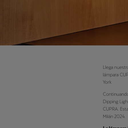
MILÁN
Llega nuestr
lámpara C
York
Continuando
Dipping Ligh
CUPRA. Esta
Milán 2024.