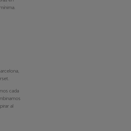
 mínima.
arcelona,
rset.
amos cada
Combinamos
irar al