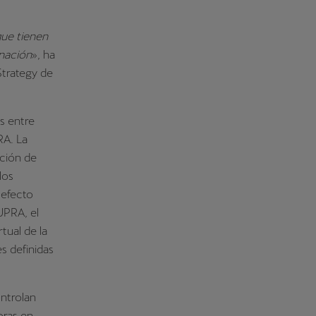
que tienen
inación
», ha
trategy de
s entre
RA. La
ación de
los
 efecto
UPRA, el
tual de la
 definidas
ontrolan
oras en