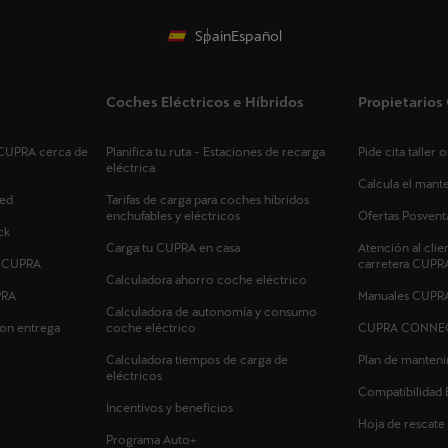
Spain
Español
Coches Eléctricos e Híbridos
Propietario
s CUPRA cerca de
Planifica tu ruta - Estaciones de recarga
Pide cita taller
eléctrica
Calcula el man
ed
Tarifas de carga para coches híbridos
enchufables y eléctricos
Ofertas Posvent
ck
Carga tu CUPRA en casa
Atención al clie
s CUPRA
carretera CUPR
Calculadora ahorro coche eléctrico
PRA
Manuales CUPR
Calculadora de autonomía y consumo
on entrega
coche eléctrico
CUPRA CONNE
Calculadora tiempos de carga de
Plan de manten
eléctricos
Compatibilidad 
Incentivos y beneficios
Hoja de rescate
Programa Auto+