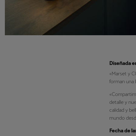
Diseñada e
«Marset y C
forman una 
«Compartimo
detalle y n
calidad y be
mundo desd
Fecha de l