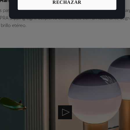
 Marset x CUPRA Dipping Light
RECHAZAR
s pasos de la exitosa lámpara Chispa, la lámpara de batería recar
PRA Dipping Light despierta emociones con un fascinante deg
brillo etéreo.