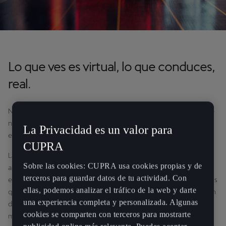
Lo que ves es virtual, lo que conduces,
real.
Nuestra necesidad constante de llevar la marca CUPRA al siguiente
nivel hace que no paremos nunca de buscar y crear nuevas
La Privacidad es un valor para
experiencias para nuestro público.
CUPRA
La competición está en nuestro ADN, por eso, en nuestro 4º
Sobre las cookies: CUPRA usa cookies propias y de
aniversario, lanzamos la Experiencia CUPRA al cuadrado, una
terceros para guardar datos de tu actividad. Con
experiencia de conducción nunca vista. Pero como sois muchos los
ellas, podemos analizar el tráfico de la web y darte
que os habéis quedado sin poder disfrutar de la increíble sensación
una experiencia completa y personalizada. Algunas
de conducir un coche de carreras, esta vez vamos a recurrir al
cookies se comparten con terceros para mostrarte
mundo virtual para hacerlo posible.