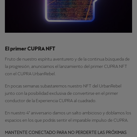
El primer CUPRA NFT
Fruto de nuestro espíritu aventurero y de la continua búsqueda de
la progresión, anunciamos el lanzamiento del primer CUPRA NFT
con el CUPRA UrbanRebel.
En pocas semanas subastaremos nuestro NFT del UrbanRebel
junto con la posibilidad exclusiva de convertirse en el primer
conductor de la Experiencia CUPRA al cuadrado.
En nuestro 4º aniversario damos un salto ambicioso y doblamos los
espacios en los que podrás sentir el imparable impulso de CUPRA.
MANTENTE CONECTADO PARA NO PERDERTE LAS PRÓXIMAS