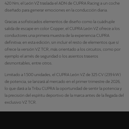
420 Nm, el León VZ traslada el ADN de CUPRA Racing a un coche
diseñado para generar emociones en la conducción diaria.
Gracias a sofisticados elementos de diseño como la cuádruple
salida de escape en color Copper, el CUPRA León VZ ofrece a los
conductores una primera muestra de la experiencia CUPRA
definitiva; en esta edición, sin incluir el resto de elementos que sí
ofrece la versión VZ TCR, más orientado a los circuitos, como por
ejemplo el arnés de seguridad o los asientos traseros
desmontables, entre otros.
Limitado a 1.500 unidades, el CUPRA León VZ de 325 CV (239 kW)
de potencia, se lanzará al mercado en el primer trimestre de 2026,
lo que dará a la Tribu CUPRA la oportunidad de sentir la potencia y
la precisión del espíritu deportivo de la marca antes de la llegada del
exclusivo VZ TCR.