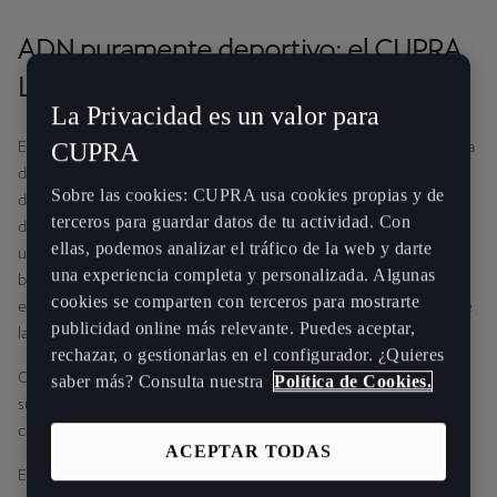
ADN puramente deportivo: el CUPRA
León VZ TCR
La Privacidad es un valor para
En su corazón se encuentra un motor turboalimentado de gasolina
CUPRA
de 2,0 litros que desarrolla 325 CV (239 kW) de potencia y 420 Nm
Sobre las cookies: CUPRA usa cookies propias y de
de par máximo, lo que lo convierte en el CUPRA León de tracción
terceros para guardar datos de tu actividad. Con
delantera más potente jamás fabricado. Este propulsor se asocia a
ellas, podemos analizar el tráfico de la web y darte
una transmisión DSG de doble embrague de siete velocidades y al
una experiencia completa y personalizada. Algunas
bloqueo de diferencial delantero integrado y controlado
cookies se comparten con terceros para mostrarte
electrónicamente (VAQ), que ayuda a ofrecer un mayor control de
publicidad online más relevante. Puedes aceptar,
la tracción con la máxima entrega de potencia.
rechazar, o gestionarlas en el configurador. ¿Quieres
Con su rápida aceleración de 0 a 100 km/h en solo 5,3 segundos y
saber más? Consulta nuestra
Política de Cookies.
su velocidad máxima sin restricción electrónica, permite a los
conductores experimentar todo su potencial.
ACEPTAR TODAS
El chasis se ha puesto específicamente a punto para ofrecer una