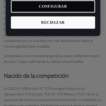
precisión propia de un coche de competición, que además incluye
CONFIGURAR
el control de chasis adaptativo (DCC) para proporcionar una
respuesta en milisegundos y un ajuste personalizado de la firmeza
de los amortiguadores, y el sistema CUPRA Drive Profile de modos
RECHAZAR
de conducción totalmente configurables. Los frenos delanteros
firmados por Akebono® con pinzas de 6 pistones y discos
ventilados y perforados, aseguran una frenada excepcional, y se
complementan con una dirección más dinámica para lograr la
máxima agilidad sobre el asfalto.
Una banda sonora visceral emerge de las cuatro salidas de escape
de color Copper, reforzando su carácter inconfundible.
Nacido de la competición
En 2025, el CUPRA León VZ TCR consiguió títulos en los
campeonatos TCR Europe, TCR UK, TCR México y TCR France, lo
que pone de relieve su extraordinario rendimiento, su fiabilidad y su
excelencia en ingeniería. También fue noticia al ganar su primera